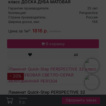
класс ДОСКА ДУБА МАТОВАЯ
ПРОМАСЛЕННАЯ PER0312
Гарантия производителя:
25 лет
Коллекция:
Perspective
Страна производитель:
Россия
Ширина доски, мм:
156
1816 р.
Цена за 1м²:
2270 р.
В корзину
- 20%
Ламинат Quick-Step PERSPECTIVE 32
класс ДОСКА ДУБОВАЯ СВЕТЛО-СЕРАЯ
Сумма
Оформить заказ
0 р.
ЛАКИРОВАННАЯ PER1304
Гарантия производителя:
25 лет