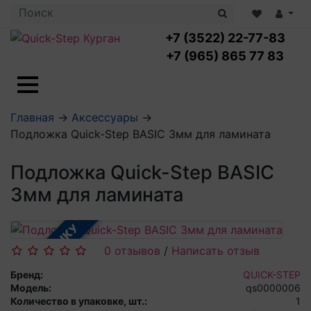
+7 (3522) 22-77-83
+7 (965) 865 77 83
Ламинат с укладкой
Главная
→
Аксессуары
→
Ламинат 32 класс
Подложка Quick-Step BASIC 3мм для ламината
LOC FLOOR PLUS
Ламинат 33 класс
LOC FLOOR FANCY
Влагостойкий ламинат
Кварцвиниловая плитка с укладкой
Подложка Quick-Step BASIC
LOC FLOOR ARCTIC
Клеевая кварцвиниловая плитка
3мм для ламината
Плинтус
Виниловый ламинат
Посмотреть все категории
Профили для ступеней
Посмотреть все категории
Кварцвинил SPC OASIS
Аксессуары для стеновых панелей
Подложка
В РАССРОЧКУ
Пороги
0 отзывов
/
Написать отзыв
Посмотреть все категории
Посмотреть все категории
Аксессуары для напольных покрытий
Бренд:
QUICK-STEP
Модель:
qs0000006
Посмотреть все категории
Количество в упаковке, шт.:
1