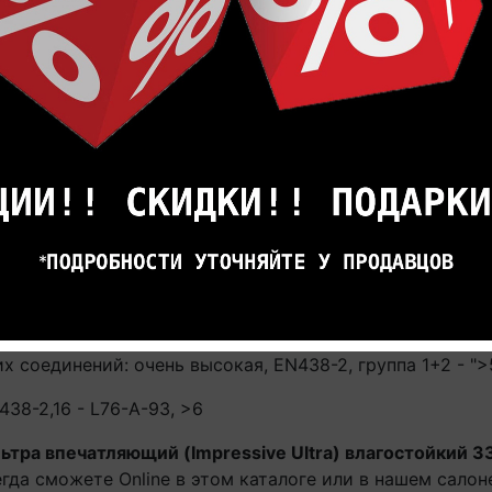
EN13501-1, Cfl-s1
: очень высокая, EN 13 329 (EN 438-2/30)
3 329 (EN ISO 105)
ratch Guard
да, стандарт EN 717-1, "E1"
 кресел: Нет видимых повреждений при испытаниях, E
ели и каблуков: Нет видимых повреждений при испыта
соединений: очень высокая, EN438-2, группа 1+2 - ">5"
38-2,16 - L76-A-93, >6
ьтра впечатляющий (Impressive Ultra) влагостойкий 3
гда сможете Online в этом каталоге или в нашем салон