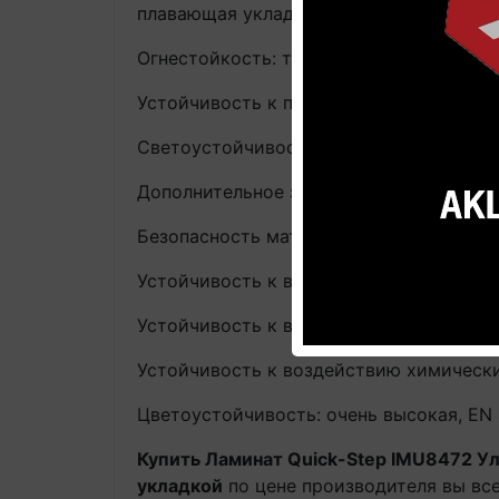
плавающая укладка
Огнестойкость: трудно воспламеняемый, 
Устойчивость к пеплу горящей сигареты
Светоустойчивость: очень высокая, EN 1
Дополнительное защитное покрытие: Sc
Безопасность материала (сертификаты): 
Устойчивость к воздействию роликовых
Устойчивость к воздействию ножек меб
Устойчивость к воздействию химических 
Цветоустойчивость: очень высокая, EN 4
Купить Ламинат Quick-Step IMU8472 Ул
укладкой
по цене производителя вы все