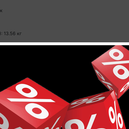
ок
 13.56 кг
 в домашнем секторе, до 10 лет в деловом секторе, д
евесины
отталкивающее покрытие HydroSeal
щита поверхности от царапин по технологии SCRATCH
 испытания согласно EN 1815
мально допустимое значение температуры контакта сост