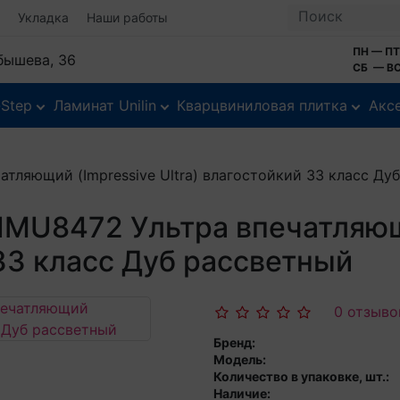
Укладка
Наши работы
ПН — ПТ
йбышева, 36
СБ — ВС
-Step
Ламинат Unilin
Кварцвиниловая плитка
Акс
атляющий (Impressive Ultra) влагостойкий 33 класс Ду
 IMU8472 Ультра впечатляющ
 33 класс Дуб рассветный
0 отзыво
Бренд:
Модель:
Количество в упаковке, шт.:
Наличие: