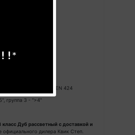
N425/ISO4918 тип "W"
ниях с ножкой типа 0, EN 424
, группа 3 - ">4"
3 класс Дуб рассветный с доставкой и
е официального дилера Квик Степ.