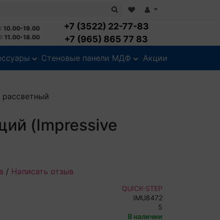
+7 (3522) 22-77-83
: 10.00-19.00
: 11.00-18.00
+7 (965) 865 77 83
ессуары
Стеновые панели МДФ
Акции
б рассветный
ий (Impressive
в
/
Написать отзыв
QUICK-STEP
IMU8472
5
В наличии