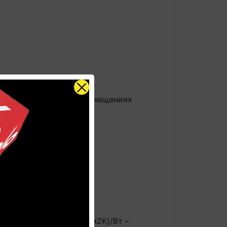
о 10 лет во влажных помещениях
 GUARD
авляет 27°С, < 0,06 (м2K)/Вт -