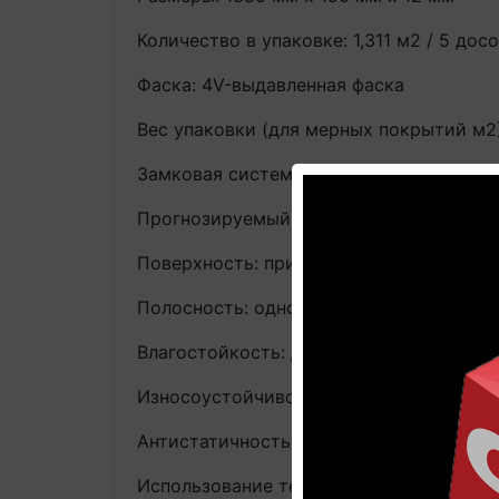
Количество в упаковке: 1,311 м2 / 5 дос
Фаска: 4V-выдавленная фаска
Вес упаковки (для мерных покрытий м2):
Замковая система: Uniclic
Прогнозируемый срок службы: до 25 лет
Поверхность: природная структура др
Полосность: однополосный
Влагостойкость: дополнительное водо
Износоустойчивость: высокая, AC5, за
Антистатичность: да, ≤ 2 кВ, заводские
Использование теплого пола: да, макси