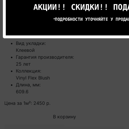
Кварцвиниловая плитка ПВХ
Quick-Step Vinyl Flex Blush
SGTC20307 клеевая Терраццо
многоцветный
Вид укладки:
Клеевой
Гарантия производителя:
25 лет
Коллекция:
Vinyl Flex Blush
Длина, мм:
609.6
Цена за 1м²:
2450 р.
В корзину