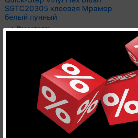
SGTC20305 клеевая Мрамор
белый лунный
Вид укладки:
Клеевой
Гарантия производителя:
25 лет
Коллекция:
Vinyl Flex Blush
Длина, мм:
609.6
Цена за 1м²:
2450 р.
В корзину
В рассрочку