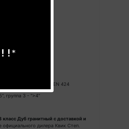
N425/ISO4918 тип "W"
ниях с ножкой типа 0, EN 424
, группа 3 - ">4"
3 класс Дуб гранитный с доставкой и
е официального дилера Квик Степ.