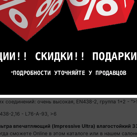
EN13501-1, Cfl-s1
: очень высокая, EN 13 329 (EN 438-2/30)
3 329 (EN ISO 105)
ratch Guard
да, стандарт EN 717-1, "E1"
 кресел: Нет видимых повреждений при испытаниях, E
ели и каблуков: Нет видимых повреждений при испыта
соединений: очень высокая, EN438-2, группа 1+2 - ">5"
38-2,16 - L76-A-93, >6
ьтра впечатляющий (Impressive Ultra) влагостойкий 3
гда сможете Online в этом каталоге или в нашем салон