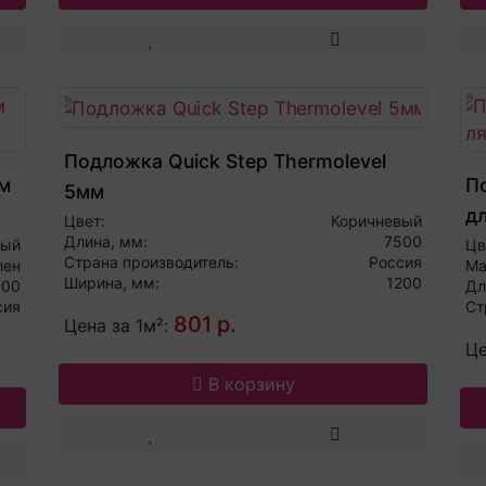
Подложка Quick Step Thermolevel
м
П
5мм
д
Цвет:
Коричневый
Длина, мм:
7500
ный
Цв
Страна производитель:
Россия
лен
Ма
Ширина, мм:
1200
000
Дл
сия
Ст
801 р.
Цена за 1м²:
Це
В корзину