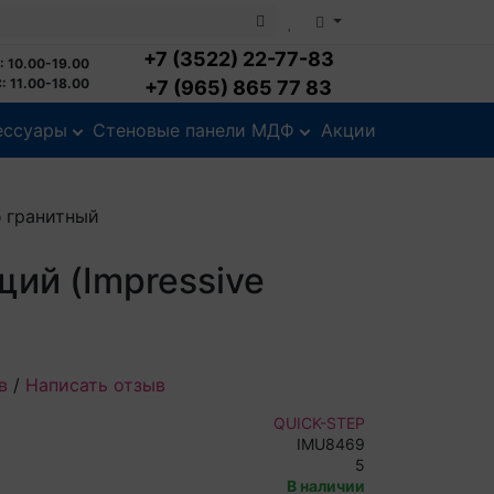
+7 (3522) 22-77-83
: 10.00-19.00
: 11.00-18.00
+7 (965) 865 77 83
ессуары
Стеновые панели МДФ
Акции
б гранитный
ий (Impressive
в
/
Написать отзыв
QUICK-STEP
IMU8469
5
В наличии