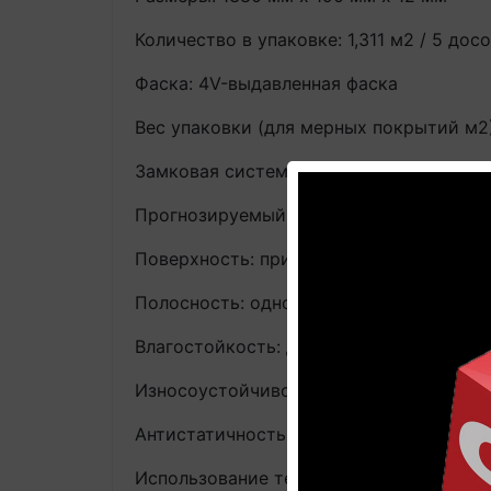
Количество в упаковке: 1,311 м2 / 5 дос
Фаска: 4V-выдавленная фаска
Вес упаковки (для мерных покрытий м2):
Замковая система: Uniclic
Прогнозируемый срок службы: до 25 лет
Поверхность: природная структура др
Полосность: однополосный
Влагостойкость: дополнительное водо
Износоустойчивость: высокая, AC5, за
Антистатичность: да, ≤ 2 кВ, заводские
Использование теплого пола: да, макси