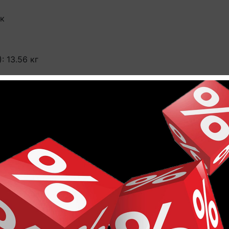
ок
 13.56 кг
 в домашнем секторе, до 10 лет в деловом секторе, д
евесины
отталкивающее покрытие HydroSeal
щита поверхности от царапин по технологии SCRATCH
 испытания согласно EN 1815
мально допустимое значение температуры контакта сост