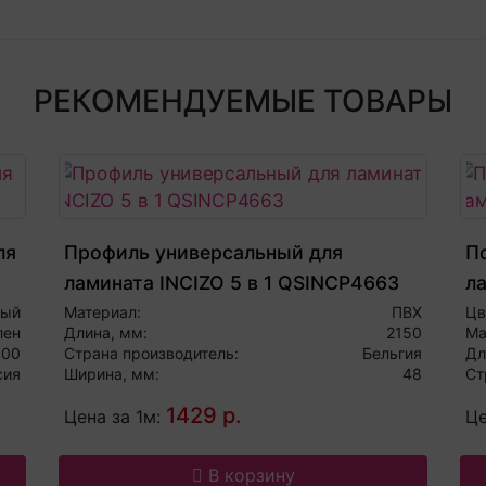
РЕКОМЕНДУЕМЫЕ ТОВАРЫ
ля
Профиль универсальный для
По
ламината INCIZO 5 в 1 QSINCP4663
л
ный
Материал:
ПВХ
Цв
лен
Длина, мм:
2150
Ма
000
Страна производитель:
Бельгия
Дл
сия
Ширина, мм:
48
Ст
1429 р.
Цена за 1м:
Це
В корзину