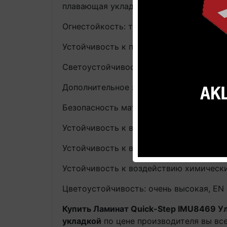
плавающая укладка
Огнестойкость: трудно воспламеняемый, 
Устойчивость к пеплу горящей сигареты
Светоустойчивость: очень высокая, EN 1
Дополнительное защитное покрытие: Sc
Безопасность материала (сертификаты): 
Устойчивость к воздействию роликовых
Устойчивость к воздействию ножек меб
Устойчивость к воздействию химических 
Цветоустойчивость: очень высокая, EN 4
Купить Ламинат Quick-Step IMU8469 Ул
укладкой
по цене производителя вы все