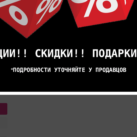
пон
400
гия
17