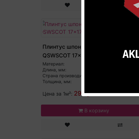
Плинтус шпонированный скоция
QSWSCOT 17x17x2400мм
Материал:
Ш
Длина, мм:
2
Страна производитель:
Бель
Толщина, мм:
298 р.
Цена за 1м²:
В корзину