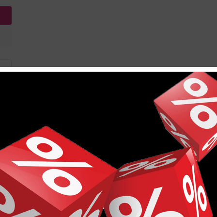
ДФ
400
гия
14