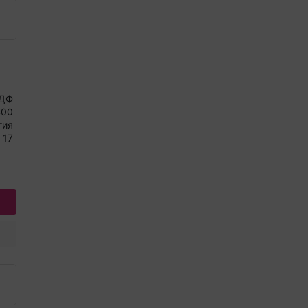
ДФ
400
гия
17