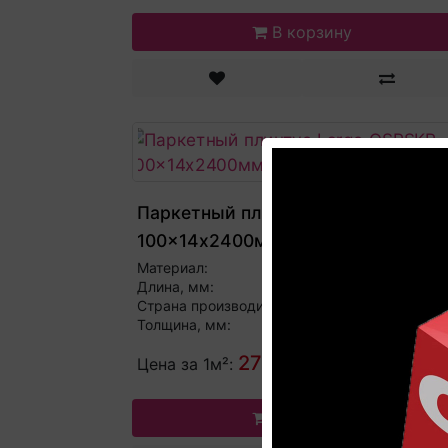
В корзину
Паркетный плинтус Largo QSPSKR
100x14х2400мм
Материал:
М
Длина, мм:
2
Страна производитель:
Бель
Толщина, мм:
277 р.
Цена за 1м²:
В корзину