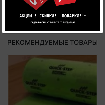
класс Дуб серо-бежевый с доставкой и
укладкой
по цене производителя вы всегда
сможете Online в этом каталоге или в нашем
салоне официального дилера Квик Степ.
РЕКОМЕНДУЕМЫЕ ТОВАРЫ