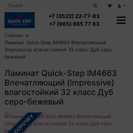
+7 (3522) 22-77-83
+7 (965) 865 77 83
Главная
→
Ламинат Quick-Step IM4663 Впечатляющий
Ламинат с укладкой
(Impressive) влагостойкий 32 класс Дуб серо-
Ламинат 32 класс
бежевый
LOC FLOOR PLUS
Ламинат 33 класс
LOC FLOOR FANCY
Влагостойкий ламинат
Кварцвиниловая плитка с укладкой
Ламинат Quick-Step IM4663
LOC FLOOR ARCTIC
Клеевая кварцвиниловая плитка
Впечатляющий (Impressive)
Плинтус
Виниловый ламинат
Посмотреть все категории
Профили для ступеней
Посмотреть все категории
влагостойкий 32 класс Дуб
Кварцвинил SPC OASIS
Аксессуары для стеновых панелей
Подложка
серо-бежевый
Пороги
Посмотреть все категории
Посмотреть все категории
Аксессуары для напольных покрытий
В РАССРОЧКУ
Посмотреть все категории