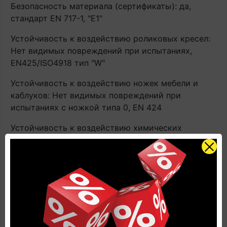
Безопасность материала (сертификаты): да,
стандарт EN 717-1, "E1"
Устойчивость к воздействию роликовых кресел:
Нет видимых повреждений при испытаниях,
EN425/ISO4918 тип "W"
Устойчивость к воздействию ножек мебели и
каблуков: Нет видимых повреждений при
испытаниях с ножкой типа 0, EN 424
Устойчивость к воздействию химических
соединений: высокая, EN438-2, группа 1+2 - ">5",
группа 3 - ">4"
Цветоустойчивость: высокая, EN 438-2,16 - L76-
A-93, >6
Купить Ламинат Quick-Step IM4663
Впечатляющий (Impressive) влагостойкий 32