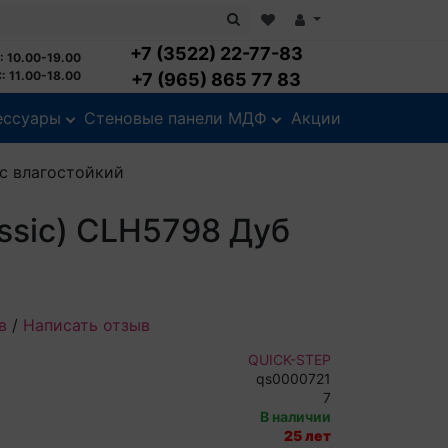
+7 (3522) 22-77-83
: 10.00-19.00
: 11.00-18.00
+7 (965) 865 77 83
ессуары
Стеновые панели МДФ
Акции
сс влагостойкий
ssic) CLH5798 Дуб
в
/
Написать отзыв
QUICK-STEP
qs0000721
7
В наличии
25 лет