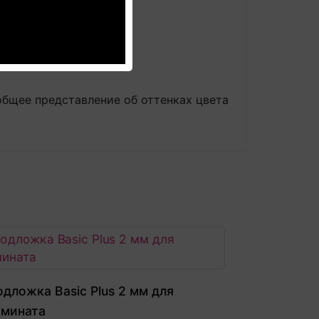
па 3 - ">4"
дешевле!
общее представление об оттенках цвета
дложка Basic Plus 2 мм для
амината