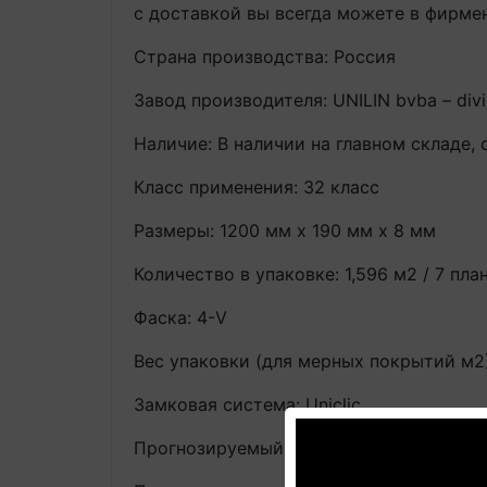
с доставкой вы всегда можете в фирме
Страна производства: Россия
Завод производителя: UNILIN bvba – divi
Наличие: В наличии на главном складе, 
Класс применения: 32 класс
Размеры: 1200 мм х 190 мм х 8 мм
Количество в упаковке: 1,596 м2 / 7 пла
Фаска: 4-V
Вес упаковки (для мерных покрытий м2):
Замковая система: Uniclic
Прогнозируемый срок службы: до 20 л