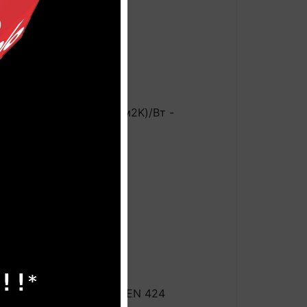
авляет 27°С, < 0,06 (м2K)/Вт -
N425/ISO4918? тип "W"
ниях с ножкой типа 0, EN 424