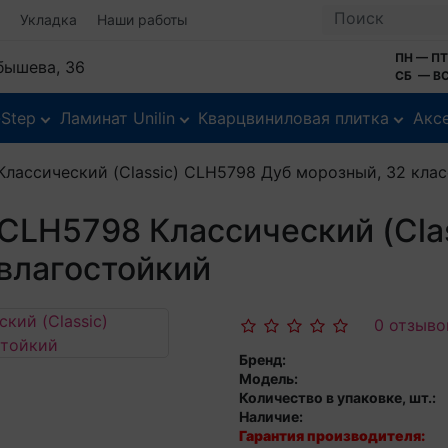
Укладка
Наши работы
ПН — ПТ
йбышева, 36
СБ — ВС
-Step
Ламинат Unilin
Кварцвиниловая плитка
Акс
Классический (Classic) CLH5798 Дуб морозный, 32 кла
 CLH5798 Классический (Cla
 влагостойкий
0 отзыво
Бренд:
Модель:
Количество в упаковке, шт.:
Наличие:
Гарантия производителя: