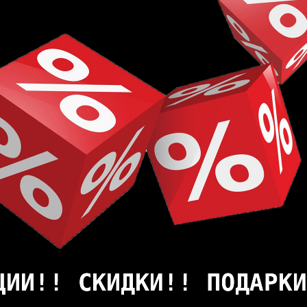
весины, матово-глянцевая отделка, матовое покрытие
олитой жидкости, Splash warranty
 испытания согласно EN 1815
мально допустимое значение температуры контакта сост
EN13501-1, Cfl-s1
: средняя, EN 13 329 (EN 438-2/30)
(EN ISO 105)
да, стандарт EN 717-1, "E1"
 кресел: Нет видимых повреждений при испытаниях, E
ели и каблуков: Нет видимых повреждений при испыта