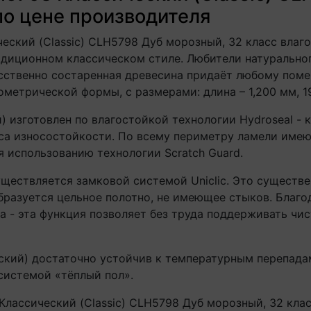
по цене производителя
кий (Classic) CLH5798 Дуб морозный, 32 класс влаг
радиционном классическом стиле. Любители натурально
усственно состаренная древесина придаёт любому по
ометрической формы, с размерами: длина – 1,200 мм, 
 изготовлен по влагостойкой технологии Hydroseal -
а износостойкости. По всему периметру ламели имею
я использованию технологии Scratch Guard.
ствляется замковой системой Uniclic. Это существе
бразуется цельное полотно, не имеющее стыков. Благо
 - эта функция позволяет без труда поддерживать чист
кий) достаточно устойчив к температурным перепадам
 системой «тёплый пол».
ассический (Classic) CLH5798 Дуб морозный, 32 клас