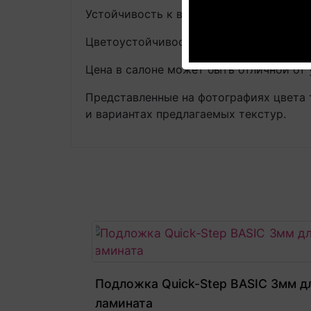
Устойчивость к воздействию химических 
Цветоустойчивость: средняя, EN 438-2,1
Цена в салоне может быть отличной от 
Представленные на фотографиях цвета 
и вариантах предлагаемых текстур.
Подложка Quick-Step BASIC 3мм д
ламината