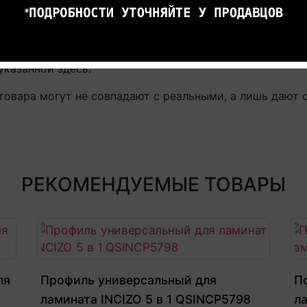
соединений: средняя, EN438-2, группа 1+2 - ">5", груп
6 - L76-A-93, >6Оплачивайте товар онлайн. Так будет 
указанной здесь.
товара могут не совпадают с реальными, а лишь дают 
РЕКОМЕНДУЕМЫЕ ТОВАРЫ
ля
Профиль универсальный для
По
ламината INCIZO 5 в 1 QSINCP5798
л