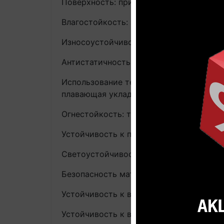
Поверхность: природная структура дре
Влагостойкость: защита от случайно пр
Износоустойчивость: средняя AC4
Антистатичность: да, ≤ 2 кВ, заводские
Использование теплого пола: да, макси
плавающая укладка
Огнестойкость: трудно воспламеняемый, 
Устойчивость к пеплу горящей сигареты
Светоустойчивость: средняя, EN 13 329 
Безопасность материала (сертификаты): 
Устойчивость к воздействию роликовых
Устойчивость к воздействию ножек меб