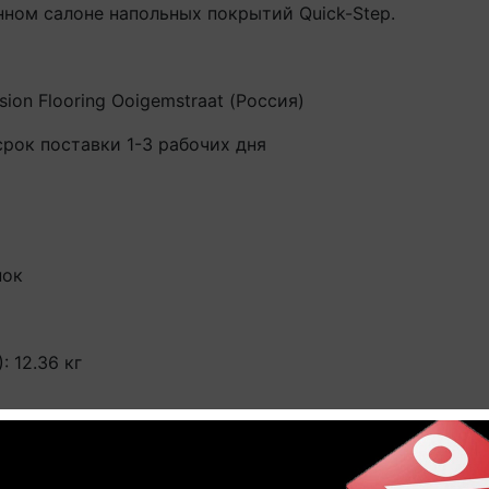
нном салоне напольных покрытий Quick-Step.
sion Flooring Ooigemstraat (Россия)
срок поставки 1-3 рабочих дня
нок
 12.36 кг
ет в домашнем секторе