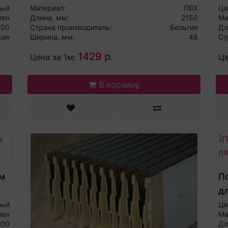
ный
Материал:
ПВХ
Цв
лен
Длина, мм:
2150
Ма
000
Страна производитель:
Бельгия
Дл
сия
Ширина, мм:
48
Ст
1429 р.
Цена за 1м:
Це
В корзину
м
П
д
ный
Цв
лен
Ма
000
Дл