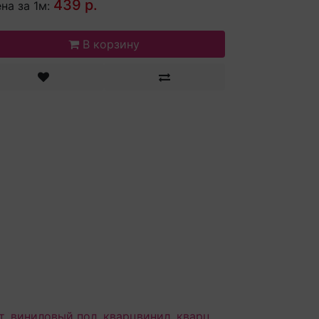
439 р.
на за 1м:
В корзину
т
,
виниловый пол
,
кварцвинил
,
кварц