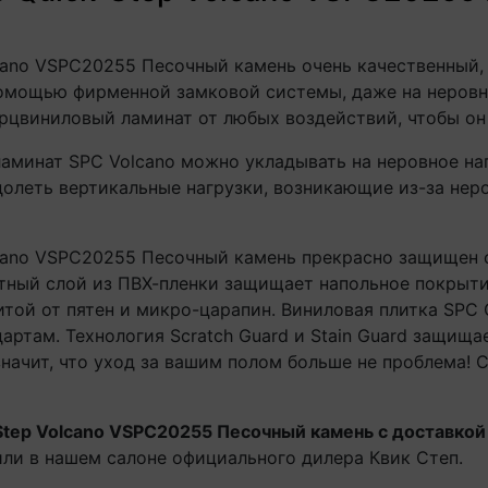
cano VSPC20255 Песочный камень очень качественный,
омощью фирменной замковой системы, даже на неровно
рцвиниловый ламинат от любых воздействий, чтобы он 
аминат SPC Volcano можно укладывать на неровное на
одолеть вертикальные нагрузки, возникающие из-за нер
cano VSPC20255 Песочный камень прекрасно защищен о
тный слой из ПВХ-пленки защищает напольное покрыти
той от пятен и микро-царапин. Виниловая плитка SPC Q
ртам. Технология Scratch Guard и Stain Guard защища
 значит, что уход за вашим полом больше не проблема! 
tep Volcano VSPC20255 Песочный камень с доставкой
 или в нашем салоне официального дилера Квик Степ.