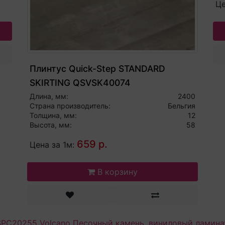
Це
Плинтус Quick-Step STANDARD
SKIRTING QSVSK40074
Длина, мм:
2400
Страна производитель:
Бельгия
Толщина, мм:
12
Высота, мм:
58
659 р.
Цена за 1м:
В корзину
VSPC20255 Volcano Песочный камень
,
виниловый ламина