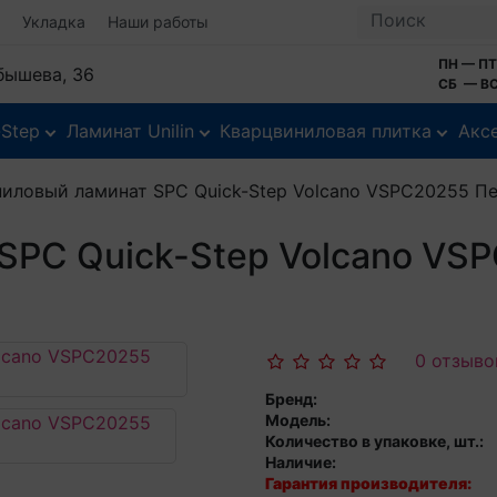
Укладка
Наши работы
ПН — ПТ
йбышева, 36
СБ — ВС
-Step
Ламинат Unilin
Кварцвиниловая плитка
Акс
ниловый ламинат SPC Quick-Step Volcano VSPC20255 П
SPC Quick-Step Volcano V
0 отзыво
Бренд:
Модель:
Количество в упаковке, шт.:
Наличие:
Гарантия производителя: