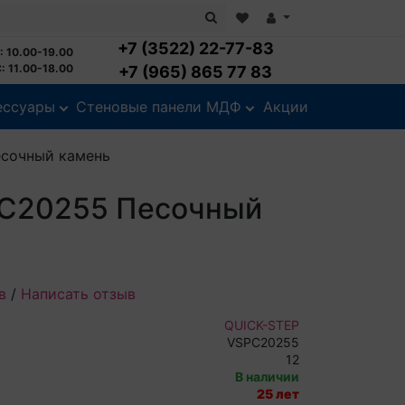
+7 (3522) 22-77-83
: 10.00-19.00
: 11.00-18.00
+7 (965) 865 77 83
ессуары
Стеновые панели МДФ
Акции
есочный камень
SPC20255 Песочный
в
/
Написать отзыв
QUICK-STEP
VSPC20255
12
В наличии
25 лет