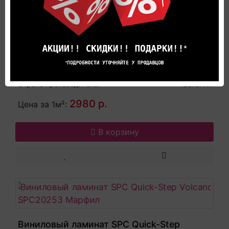
Виниловый ламинат SPC Quick-Step
Volcano VSPC20250 Мрамор белый
Гарантия производителя:
25 лет
Коллекция:
Volcano
Длина, мм:
600
Страна производитель:
Бельгия
2980 р.
Цена за 1м²:
В корзину
Виниловый ламинат SPC Quick-Step