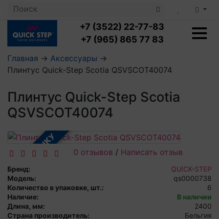
+7 (3522) 22-77-83
+7 (965) 865 77 83
Главная
→
Аксессуары
→
Плинтус Quick-Step Scotia QSVSCOT40074
Ламинат с укладкой
Ламинат 32 класс
Плинтус Quick-Step Scotia
LOC FLOOR PLUS
Ламинат 33 класс
LOC FLOOR FANCY
QSVSCOT40074
Влагостойкий ламинат
Кварцвиниловая плитка с укладкой
LOC FLOOR ARCTIC
Клеевая кварцвиниловая плитка
Плинтус
В РАССРОЧКУ
Виниловый ламинат
Посмотреть все категории
Профили для ступеней
Посмотреть все категории
Кварцвинил SPC OASIS
0 отзывов
/
Написать отзыв
Аксессуары для стеновых панелей
Подложка
Бренд:
QUICK-STEP
Пороги
Посмотреть все категории
Модель:
qs0000738
Посмотреть все категории
Аксессуары для напольных покрытий
Количество в упаковке, шт.:
6
Наличие:
В наличии
Длина, мм:
2400
Посмотреть все категории
Страна производитель:
Бельгия