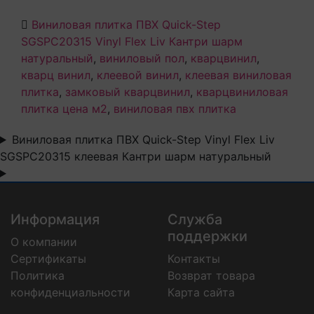
Виниловая плитка ПВХ Quick-Step
SGSPC20315 Vinyl Flex Liv Кантри шарм
натуральный
,
виниловый пол
,
кварцвинил
,
кварц винил
,
клеевой винил
,
клеевая виниловая
плитка
,
замковый кварцвинил
,
кварцвиниловая
плитка цена м2
,
виниловая пвх плитка
Виниловая плитка ПВХ Quick-Step Vinyl Flex Liv
SGSPC20315 клеевая Кантри шарм натуральный
Информация
Служба
поддержки
О компании
Сертификаты
Контакты
Политика
Возврат товара
конфиденциальности
Карта сайта