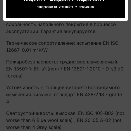
подогрева строго соблюдать инструкцию по
применению напольного покрытия. В противном
случае производитель не гарантирует
сохранность напольного покрытия в процессе
эксплуатации. Гарантия аннулируется.
Термическое сопротивление: испытание EN ISO
12667: 0.01 m²K/W
Пожаробезопасность: трудно воспламеняемый,
EN 13501-1: Bfl-s1 (пол) / EN 13501-1:2010 - D-s3,d0
(стена)
Устойчивость к горящей сигарете
без видимого
изменения рисунка, стандарт EN 438-2.18 - grade
4
Светоустойчивость: высокая, EN ISO 105-B02 (not
worse than 6 Blue wool scale) , EN 20105 A-02 (not
worse than 4 Grey scale)