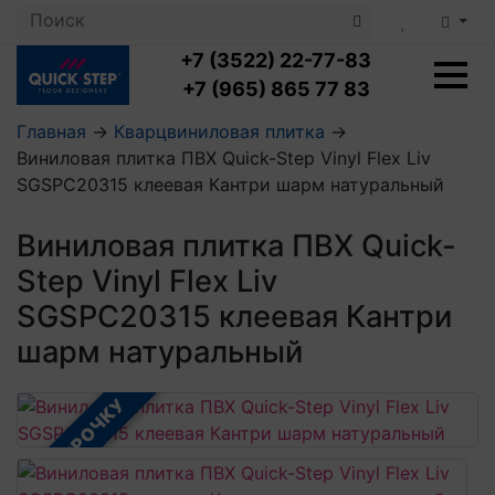
+7 (3522) 22-77-83
+7 (965) 865 77 83
Главная
→
Кварцвиниловая плитка
→
Виниловая плитка ПВХ Quick-Step Vinyl Flex Liv
Ламинат с укладкой
SGSPC20315 клеевая Кантри шарм натуральный
Ламинат 32 класс
LOC FLOOR PLUS
Ламинат 33 класс
Виниловая плитка ПВХ Quick-
LOC FLOOR FANCY
Влагостойкий ламинат
Кварцвиниловая плитка с укладкой
LOC FLOOR ARCTIC
Step Vinyl Flex Liv
Клеевая кварцвиниловая плитка
Плинтус
SGSPC20315 клеевая Кантри
Виниловый ламинат
Посмотреть все категории
Профили для ступеней
Посмотреть все категории
Кварцвинил SPC OASIS
шарм натуральный
Аксессуары для стеновых панелей
Подложка
Пороги
Посмотреть все категории
В РАССРОЧКУ
Посмотреть все категории
Аксессуары для напольных покрытий
Посмотреть все категории