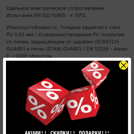
Удельное электрическое сопротивление:
Испытания EN ISO 10965 : ≤ 10⁹Ω
Износоустойчивость: Толщина защитного слоя
PU 0,55 мм / Усовершенствованное PU покрытие
со слоем, защищающим от царапин (SCRATCH
GUARD) и пятен (STAIN GUARD) / EN 13329 - Annex
E: >2000 оборотов.
Антистатичность: Стандарт EN 1815: <2 kV
Применение с теплым полом: Подходит для всех
стандартных встраиваемых систем отопления
(горячая вода/электричество). Имеют
ограниченную совместимость с нагревательными
пленками и иными аналогичными системами,
располагающимися поверх чернового пола.
Контактная температура ≤ 27°C. ВАЖНО! При
эксплуатации напольного покрытия с системами