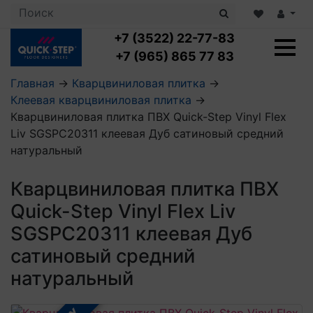
+7 (3522) 22-77-83
+7 (965) 865 77 83
Главная
→
Кварцвиниловая плитка
→
Клеевая кварцвиниловая плитка
→
Ламинат с укладкой
Кварцвиниловая плитка ПВХ Quick-Step Vinyl Flex
Ламинат 32 класс
Liv SGSPC20311 клеевая Дуб сатиновый средний
LOC FLOOR PLUS
Ламинат 33 класс
натуральный
LOC FLOOR FANCY
Влагостойкий ламинат
Кварцвиниловая плитка с укладкой
LOC FLOOR ARCTIC
Клеевая кварцвиниловая плитка
Кварцвиниловая плитка ПВХ
Плинтус
Виниловый ламинат
Посмотреть все категории
Quick-Step Vinyl Flex Liv
Профили для ступеней
Посмотреть все категории
Кварцвинил SPC OASIS
Аксессуары для стеновых панелей
Подложка
SGSPC20311 клеевая Дуб
Пороги
сатиновый средний
Посмотреть все категории
Посмотреть все категории
Аксессуары для напольных покрытий
натуральный
Посмотреть все категории