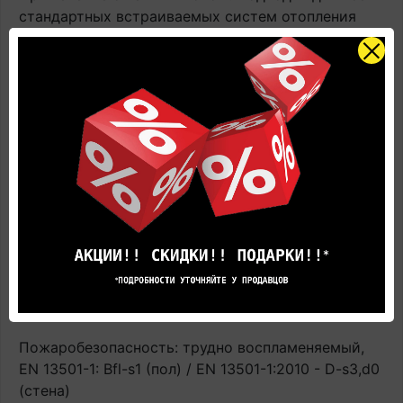
стандартных встраиваемых систем отопления
(горячая вода/электричество). Имеют
ограниченную совместимость с нагревательными
пленками и иными аналогичными системами,
располагающимися поверх чернового пола.
Контактная температура ≤ 27°C. ВАЖНО! При
эксплуатации напольного покрытия с системами
подогрева строго соблюдать инструкцию по
применению напольного покрытия. В противном
случае производитель не гарантирует
сохранность напольного покрытия в процессе
эксплуатации. Гарантия аннулируется.
Термическое сопротивление: испытание EN ISO
12667: 0.01 m²K/W
Пожаробезопасность: трудно воспламеняемый,
EN 13501-1: Bfl-s1 (пол) / EN 13501-1:2010 - D-s3,d0
(стена)