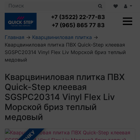
+7 (3522) 22-77-83
+7 (965) 865 77 83
Главная
→
Кварцвиниловая плитка
→
Кварцвиниловая плитка ПВХ Quick-Step клеевая
Ламинат с укладкой
SGSPC20314 Vinyl Flex Liv Морской бриз теплый
Ламинат 32 класс
медовый
LOC FLOOR PLUS
Ламинат 33 класс
LOC FLOOR FANCY
Влагостойкий ламинат
Кварцвиниловая плитка с укладкой
Кварцвиниловая плитка ПВХ
LOC FLOOR ARCTIC
Клеевая кварцвиниловая плитка
Quick-Step клеевая
Плинтус
Виниловый ламинат
Посмотреть все категории
Профили для ступеней
Посмотреть все категории
SGSPC20314 Vinyl Flex Liv
Кварцвинил SPC OASIS
Аксессуары для стеновых панелей
Подложка
Морской бриз теплый
Пороги
Посмотреть все категории
Посмотреть все категории
медовый
Аксессуары для напольных покрытий
Посмотреть все категории