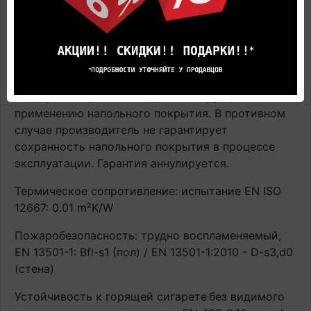
ограниченную совместимость с нагревательными
пленками и иными аналогичными системами,
располагающимися поверх чернового пола.
Контактная температура ≤ 27°C. ВАЖНО! При
эксплуатации напольного покрытия с системами
подогрева строго соблюдать инструкцию по
применению напольного покрытия. В противном
случае производитель не гарантирует
сохранность напольного покрытия в процессе
эксплуатации. Гарантия аннулируется.
Термическое сопротивление: испытание EN ISO
12667: 0.01 m²K/W
Пожаробезопасность: трудно воспламеняемый,
EN 13501-1: Bfl-s1 (пол) / EN 13501-1:2010 - D-s3,d0
(стена)
Устойчивость к горящей сигарете
без видимого