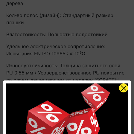
дерева
Кол-во полос (дизайн): Стандартный размер
плашки
Влагостойкость: Полностью водостойкий
Удельное электрическое сопротивление:
Испытания EN ISO 10965 : ≤ 10⁹Ω
Износоустойчивость: Толщина защитного слоя
PU 0,55 мм / Усовершенствованное PU покрытие
со слоем, защищающим от царапин (SCRATCH
GUARD) и пятен (STAIN GUARD) / EN 13329 - Annex
E: >2000 оборотов.
Антистатичность: Стандарт EN 1815: <2 kV
Применение с теплым полом: Подходит для всех
стандартных встраиваемых систем отопления
(горячая вода/электричество). Имеют