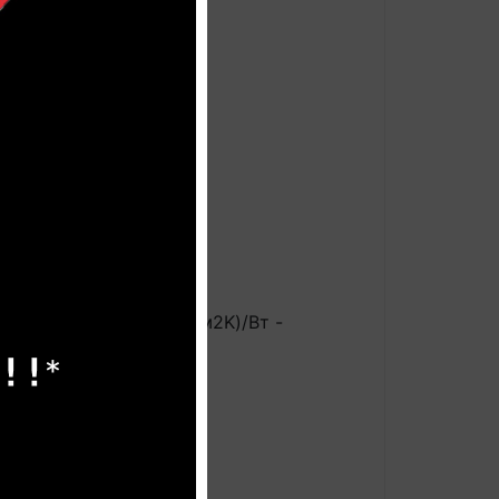
 GUARD
авляет 27°С, < 0,06 (м2K)/Вт -