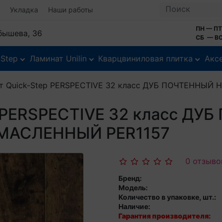
Укладка
Наши работы
ПН — ПТ
йбышева, 36
СБ — ВС
-Step
Ламинат Unilin
Кварцвиниловая плитка
Акс
т Quick-Step PERSPECTIVE 32 класс ДУБ ПОЧТЕННЫ
p PERSPECTIVE 32 класс ДУ
МАСЛЕННЫЙ PER1157
0 отзыво
Бренд:
Модель:
Количество в упаковке, шт.:
Наличие:
Гарантия производителя: