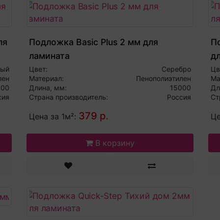
ля
Подложка Basic Plus 2 мм для
П
ламината
д
ный
Цвет:
Серебро
Цв
лен
Материал:
Пенополиэтилен
Ма
000
Длина, мм:
15000
Дл
сия
Страна производитель:
Россия
Ст
379 р.
Цена за 1м²:
Це
В корзину