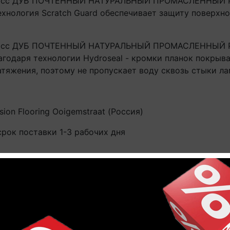
класс ДУБ ПОЧТЕННЫЙ НАТУРАЛЬНЫЙ ПРОМАСЛЕННЫЙ PE
хнология Scratch Guard обеспечивает защиту поверхно
класс ДУБ ПОЧТЕННЫЙ НАТУРАЛЬНЫЙ ПРОМАСЛЕННЫЙ PER
агодаря технологии Hydroseal - кромки планок покры
атяжения, поэтому не пропускает воду сквозь стыки ла
sion Flooring Ooigemstraat (Россия)
срок поставки 1-3 рабочих дня
нок