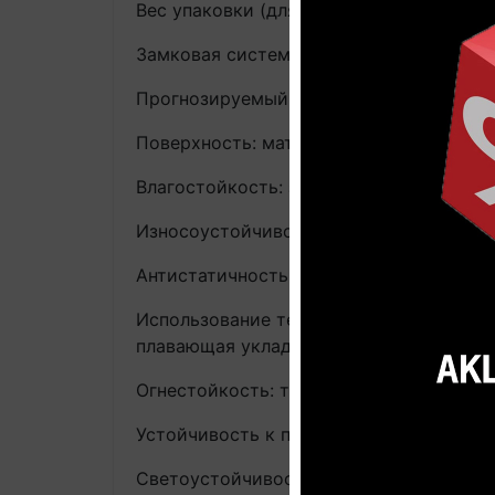
Вес упаковки (для мерных покрытий м2):
Замковая система: Uniclic
Прогнозируемый срок службы: до 25 ле
Поверхность: матовое покрытие, натур
Влагостойкость: защита от случайно п
Износоустойчивость: высокая, AC4, за
Антистатичность: да, ≤ 2 кВ, заводские
Использование теплого пола: да, макси
плавающая укладка
Огнестойкость: трудно воспламеняемый, 
Устойчивость к пеплу горящей сигареты
Светоустойчивость: высокая, EN 13 329 