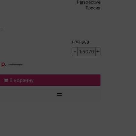
Perspective
Россия
р.
площадь
-
+
 р.
3421 р.
В корзину