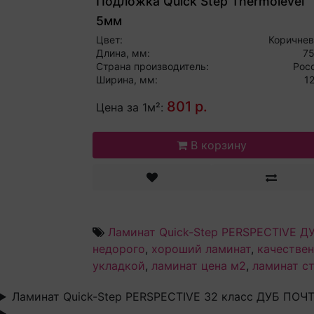
Подложка Quick Step Thermolevel
5мм
Цвет:
Коричне
Длина, мм:
7
Страна производитель:
Рос
Ширина, мм:
1
801 р.
Цена за 1м²:
В корзину
Ламинат Quick-Step PERSPECTIV
недорого
,
хороший ламинат
,
качестве
укладкой
,
ламинат цена м2
,
ламинат с
Ламинат Quick-Step PERSPECTIVE 32 класс ДУБ 