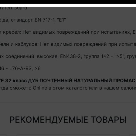
ratch Guard
да, стандарт EN 717-1, "E1"
 кресел: Нет видимых повреждений при испытаниях, E
ели и каблуков: Нет видимых повреждений при испыта
соединений: высокая, EN438-2, группа 1+2 - ">5", груп
6 - L76-A-93, >6
TIVE 32 класс ДУБ ПОЧТЕННЫЙ НАТУРАЛЬНЫЙ ПРОМАСЛ
гда сможете Online в этом каталоге или в нашем салон
РЕКОМЕНДУЕМЫЕ ТОВАРЫ