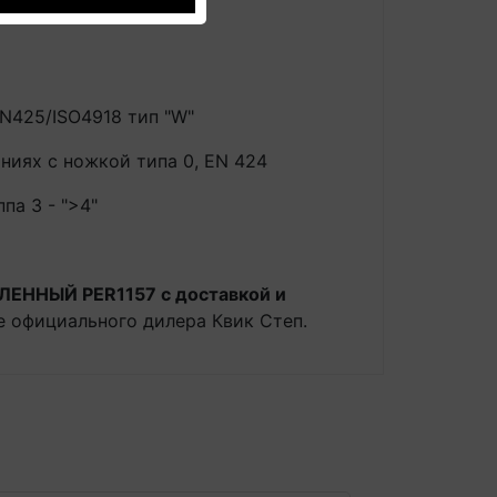
N425/ISO4918 тип "W"
ниях с ножкой типа 0, EN 424
па 3 - ">4"
ЕННЫЙ PER1157 с доставкой и
е официального дилера Квик Степ.