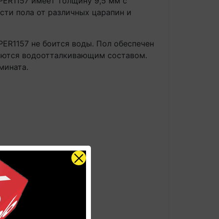
R1157 имеет толщину 9,5 мм с
сти пола от различных царапин и
1157 не боится воды. Пол обеспечен
ваются водоотталкивающим составом.
мината.