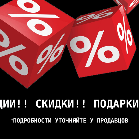
 12.52 кг
т в домашнем секторе, до 5 лет в деловом секторе
альная структура древесины
ролитой жидкости
щита поверхности от царапин по технологии SCRATCH
 испытания согласно EN 1815
мально допустимое значение температуры контакта сост
EN13501-1, Cfl-s1
: высокая, EN 13 329 (EN 438-2/30)
(EN ISO 105)