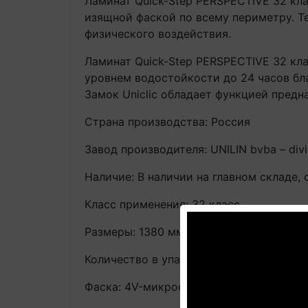
Ламинат Quick-Step PERSPECTIVE 32 
изящной фаской по всему периметру. Те
физического воздействия.
Ламинат Quick-Step PERSPECTIVE 32 
уровнем водостойкости до 24 часов бл
Замок Uniclic обладает функцией предн
Страна производства: Россия
Завод производителя: UNILIN bvba – divi
Наличие: В наличии на главном складе, 
Класс применения: 32 класс
Размеры: 1380 мм х 156 мм х 9.5 мм
Количество в упаковке: 1,507 м2 / 7 пла
Фаска: 4V-микрофаска