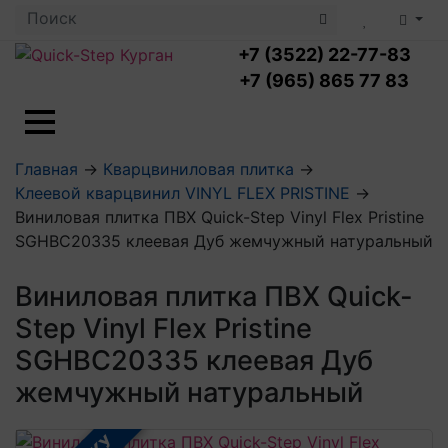
+7 (3522) 22-77-83
+7 (965) 865 77 83
Ламинат с укладкой
Главная
→
Кварцвиниловая плитка
→
Ламинат 32 класс
Клеевой кварцвинил VINYL FLEX PRISTINE
→
LOC FLOOR PLUS
Ламинат 33 класс
Виниловая плитка ПВХ Quick-Step Vinyl Flex Pristine
LOC FLOOR FANCY
Влагостойкий ламинат
Кварцвиниловая плитка с укладкой
SGHBC20335 клеевая Дуб жемчужный натуральный
LOC FLOOR ARCTIC
Клеевая кварцвиниловая плитка
Плинтус
Виниловый ламинат
Посмотреть все категории
Виниловая плитка ПВХ Quick-
Профили для ступеней
Посмотреть все категории
Кварцвинил SPC OASIS
Аксессуары для стеновых панелей
Step Vinyl Flex Pristine
Подложка
Пороги
SGHBC20335 клеевая Дуб
Посмотреть все категории
Посмотреть все категории
Аксессуары для напольных покрытий
жемчужный натуральный
Посмотреть все категории