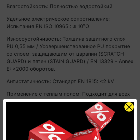
Влагостойкость: Полностью водостойкий
Удельное электрическое сопротивление:
Испытания EN ISO 10965 : ≤ 10⁹Ω
Износоустойчивость: Толщина защитного слоя
PU 0,55 мм / Усовершенствованное PU покрытие
со слоем, защищающим от царапин (SCRATCH
GUARD) и пятен (STAIN GUARD) / EN 13329 - Annex
E: >2000 оборотов.
Антистатичность: Стандарт EN 1815: <2 kV
Применение с теплым полом: Подходит для всех
стандартных встраиваемых систем отопления
(горячая вода/электричество). Имеют
ограниченную совместимость с нагревательными
пленками и иными аналогичными системами,
располагающимися поверх чернового пола.
Контактная температура ≤ 27°C. ВАЖНО! При