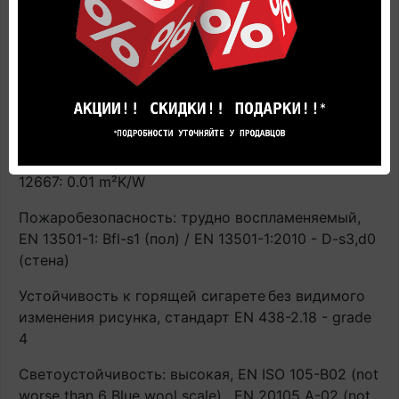
эксплуатации напольного покрытия с системами
подогрева строго соблюдать инструкцию по
применению напольного покрытия. В противном
случае производитель не гарантирует
сохранность напольного покрытия в процессе
эксплуатации. Гарантия аннулируется.
Термическое сопротивление: испытание EN ISO
12667: 0.01 m²K/W
Пожаробезопасность: трудно воспламеняемый,
EN 13501-1: Bfl-s1 (пол) / EN 13501-1:2010 - D-s3,d0
(стена)
Устойчивость к горящей сигарете
без видимого
изменения рисунка, стандарт EN 438-2.18 - grade
4
Светоустойчивость: высокая, EN ISO 105-B02 (not
worse than 6 Blue wool scale) , EN 20105 A-02 (not