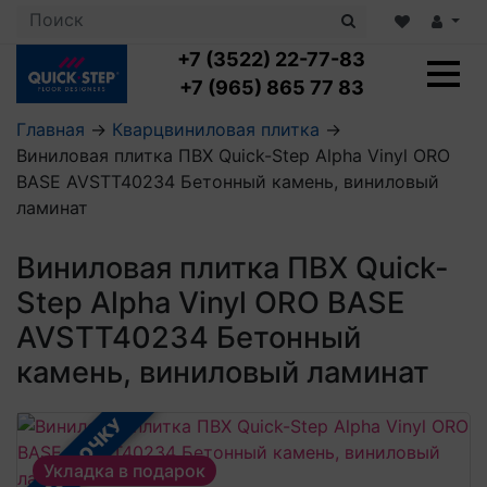
+7 (3522) 22-77-83
+7 (965) 865 77 83
Главная
→
Кварцвиниловая плитка
→
Виниловая плитка ПВХ Quick-Step Alpha Vinyl ORO
Ламинат с укладкой
BASE AVSTT40234 Бетонный камень, виниловый
Ламинат 32 класс
ламинат
LOC FLOOR PLUS
Ламинат 33 класс
LOC FLOOR FANCY
Влагостойкий ламинат
Кварцвиниловая плитка с укладкой
Виниловая плитка ПВХ Quick-
LOC FLOOR ARCTIC
Клеевая кварцвиниловая плитка
Step Alpha Vinyl ORO BASE
Плинтус
Виниловый ламинат
Посмотреть все категории
Профили для ступеней
Посмотреть все категории
AVSTT40234 Бетонный
Кварцвинил SPC OASIS
Аксессуары для стеновых панелей
Подложка
камень, виниловый ламинат
Пороги
Посмотреть все категории
Посмотреть все категории
Аксессуары для напольных покрытий
В РАССРОЧКУ
Посмотреть все категории
Укладка в подарок