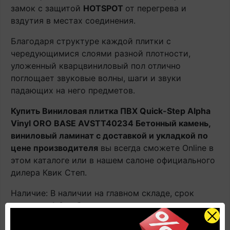
замок с защитой
HOTSPOT
от перегрева и
вздутия в местах соединения.
Благодаря структуре каждой плитки с
чередующимися слоями разной плотности,
уложенный кварцвиниловый пол отлично
поглощает звуковые волны, шаги и звуки
падающих на него предметов.
Купить Виниловая плитка ПВХ Quick-Step Alpha
Vinyl ORO BASE AVSTT40234 Бетонный камень,
виниловый ламинат с доставкой и укладкой по
цене производителя
вы всегда сможете Online в
этом каталоге или в нашем салоне официального
дилера Квик Степ.
Наличие: В наличии на главном складе, срок
поставки 1-3 рабочих дня.
Оплачивайте товар онлайн. Так будет дешевле!