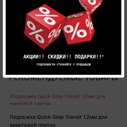
Цена в салоне может быть отличной от указанной
здесь.
Представленные на фотографиях цвета товара
могут не совпадают с реальными, а лишь дают
общее представление об оттенках цвета и
вариантах предлагаемых текстур.
РЕКОМЕНДУЕМЫЕ ТОВАРЫ
Подложка Quick-Step Transit 1,2мм для
виниловой плитки