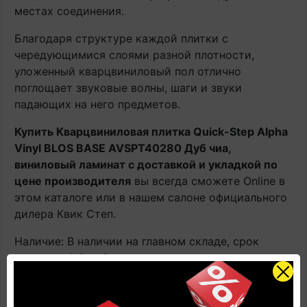
местах соединения.
Благодаря структуре каждой плитки с
чередующимися слоями разной плотности,
уложенный кварцвиниловый пол отлично
поглощает звуковые волны, шаги и звуки
падающих на него предметов.
Купить Кварцвиниловая плитка Quick-Step Alpha
Vinyl BLOS BASE AVSPT40280 Дуб чиа,
виниловый ламинат с доставкой и укладкой по
цене производителя
вы всегда сможете Online в
этом каталоге или в нашем салоне официального
дилера Квик Степ.
Наличие: В наличии на главном складе, срок
поставки 1-3 рабочих дня.
Оплачивайте товар онлайн. Так будет дешевле!