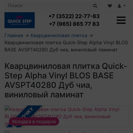
+7 (3522) 22-77-83
+7 (965) 865 77 83
Главная
→
Кварцвиниловая плитка
→
Кварцвиниловая плитка Quick-Step Alpha Vinyl BLOS
Ламинат с укладкой
BASE AVSPT40280 Дуб чиа, виниловый ламинат
Ламинат 32 класс
LOC FLOOR PLUS
Ламинат 33 класс
Кварцвиниловая плитка Quick-
LOC FLOOR FANCY
Влагостойкий ламинат
Кварцвиниловая плитка с укладкой
LOC FLOOR ARCTIC
Step Alpha Vinyl BLOS BASE
Клеевая кварцвиниловая плитка
Плинтус
AVSPT40280 Дуб чиа,
Виниловый ламинат
Посмотреть все категории
Профили для ступеней
Посмотреть все категории
Кварцвинил SPC OASIS
виниловый ламинат
Аксессуары для стеновых панелей
Подложка
Пороги
Посмотреть все категории
В РАССРОЧКУ
Посмотреть все категории
Аксессуары для напольных покрытий
Укладка в подарок
Посмотреть все категории