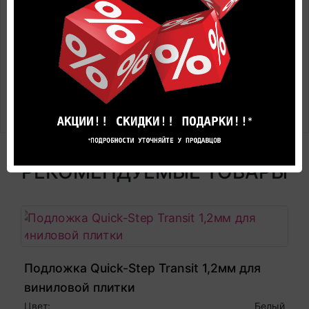
Цена в салоне может быть отличной от указанной
здесь.
Представленные на фотографиях цвета товара
могут не совпадают с реальными, а лишь дают
общее представление об оттенках цвета и
вариантах предлагаемых текстур.
РЕКОМЕНДУЕМЫЕ ТОВАРЫ
Подложка Quick-Step Transit 1,2мм для
виниловой плитки
Цвет:
Белый