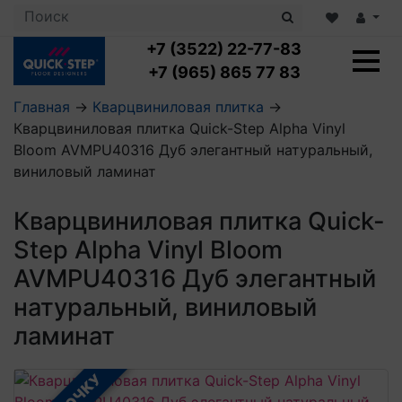
+7 (3522) 22-77-83
+7 (965) 865 77 83
Главная
→
Кварцвиниловая плитка
→
Кварцвиниловая плитка Quick-Step Alpha Vinyl
Ламинат с укладкой
Bloom AVMPU40316 Дуб элегантный натуральный,
Ламинат 32 класс
виниловый ламинат
LOC FLOOR PLUS
Ламинат 33 класс
LOC FLOOR FANCY
Влагостойкий ламинат
Кварцвиниловая плитка с укладкой
Кварцвиниловая плитка Quick-
LOC FLOOR ARCTIC
Клеевая кварцвиниловая плитка
Step Alpha Vinyl Bloom
Плинтус
Виниловый ламинат
Посмотреть все категории
Профили для ступеней
Посмотреть все категории
AVMPU40316 Дуб элегантный
Кварцвинил SPC OASIS
Аксессуары для стеновых панелей
Подложка
натуральный, виниловый
Пороги
Посмотреть все категории
Посмотреть все категории
ламинат
Аксессуары для напольных покрытий
Посмотреть все категории