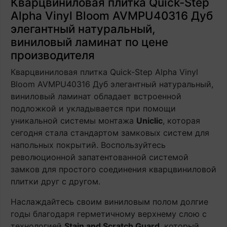
Кварцвиниловая плитка Quick-Step
Alpha Vinyl Bloom AVMPU40316 Дуб
элегантный натуральный,
виниловый ламинат по цене
производителя
Кварцвиниловая плитка Quick-Step Alpha Vinyl
Bloom AVMPU40316 Дуб элегантный натуральный,
виниловый ламинат обладает встроенной
подложкой и укладывается при помощи
уникальной системы монтажа
Uniclic
, которая
сегодня стала стандартом замковых систем для
напольных покрытий. Воспользуйтесь
революционной запатентованной системой
замков для простого соединения кварцвиниловой
плитки друг с другом.
Наслаждайтесь своим виниловым полом долгие
годы благодаря герметичному верхнему слою с
технологией
Stain and Scratch Guard
, который