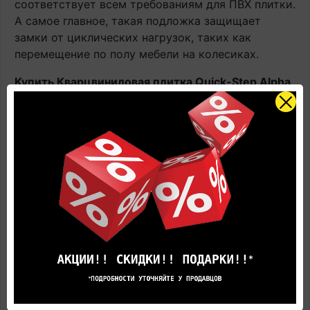
соответствует всем требованиям для ПВХ плитки.
А самое главное, такая подложка защищает
замки от циклических нагрузок, таких как
перемещение по полу мебели на колесиках.
Купить Кварцвиниловая плитка Quick-Step Alpha
Vinyl Bloom AVMPU40316 Дуб элегантный
натуральный, виниловый ламинат с доставкой и
укладкой по цене производителя
вы всегда
сможете Online в этом каталоге или в нашем
салоне официального дилера Квик Степ.
Наличие: В наличии на главном складе, срок
поставки 1-3 рабочих дня.
Оплачивайте товар онлайн. Так будет дешевле!
Цена в салоне может быть отличной от указанной
здесь.
Представленные на фотографиях цвета товара