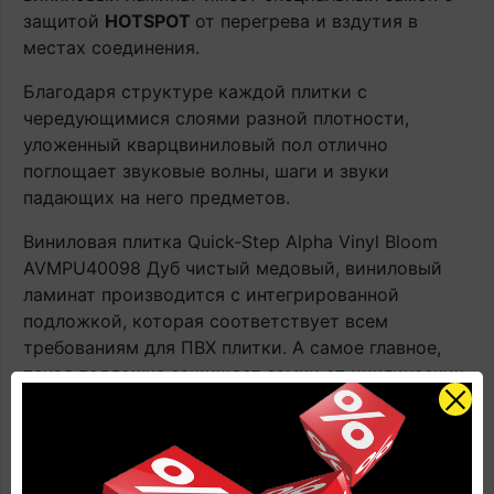
защитой
HOTSPOT
от перегрева и вздутия в
местах соединения.
Благодаря структуре каждой плитки с
чередующимися слоями разной плотности,
уложенный кварцвиниловый пол отлично
поглощает звуковые волны, шаги и звуки
падающих на него предметов.
Виниловая плитка Quick-Step Alpha Vinyl Bloom
AVMPU40098 Дуб чистый медовый, виниловый
ламинат производится с интегрированной
подложкой, которая соответствует всем
требованиям для ПВХ плитки. А самое главное,
такая подложка защищает замки от циклических
нагрузок, таких как перемещение по полу мебели
на колесиках.
Купить Виниловая плитка Quick-Step Alpha Vinyl