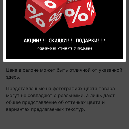
Bloom AVMPU40098 Дуб чистый медовый,
виниловый ламинат с доставкой и укладкой по
цене производителя
вы всегда сможете Online в
этом каталоге или в нашем салоне официального
дилера Квик Степ.
Наличие: В наличии на главном складе, срок
поставки 1-3 рабочих дня.
Оплачивайте товар онлайн. Так будет дешевле!
Цена в салоне может быть отличной от указанной
здесь.
Представленные на фотографиях цвета товара
могут не совпадают с реальными, а лишь дают
общее представление об оттенках цвета и
вариантах предлагаемых текстур.