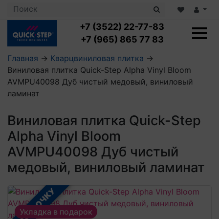
+7 (3522) 22-77-83
+7 (965) 865 77 83
Главная
→
Кварцвиниловая плитка
→
Виниловая плитка Quick-Step Alpha Vinyl Bloom
Ламинат с укладкой
AVMPU40098 Дуб чистый медовый, виниловый
Ламинат 32 класс
ламинат
LOC FLOOR PLUS
Ламинат 33 класс
LOC FLOOR FANCY
Влагостойкий ламинат
Кварцвиниловая плитка с укладкой
Виниловая плитка Quick-Step
LOC FLOOR ARCTIC
Клеевая кварцвиниловая плитка
Alpha Vinyl Bloom
Плинтус
Виниловый ламинат
Посмотреть все категории
Профили для ступеней
Посмотреть все категории
AVMPU40098 Дуб чистый
Кварцвинил SPC OASIS
Аксессуары для стеновых панелей
Подложка
медовый, виниловый ламинат
Пороги
Посмотреть все категории
Посмотреть все категории
Аксессуары для напольных покрытий
В РАССРОЧКУ
Посмотреть все категории
Укладка в подарок