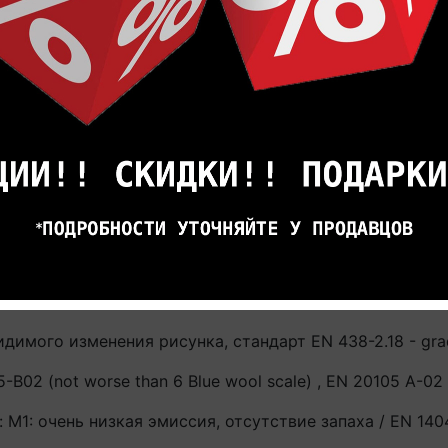
го слоя PU 0,55 мм / Усовершенствованное PU покрыт
 / EN 13329 - Annex E: >2000 оборотов.
 kV
для всех стандартных встраиваемых систем отопления
ательными пленками и иными аналогичными системами
 ВАЖНО! При эксплуатации напольного покрытия с сист
покрытия. В противном случае производитель не гара
антия аннулируется.
EN ISO 12667: 0.01 m²K/W
ый, EN 13501-1: Bfl-s1 (пол) / EN 13501-1:2010 - D-s3,
идимого изменения рисунка, стандарт EN 438-2.18 - gra
02 (not worse than 6 Blue wool scale) , EN 20105 A-02 (
 М1: очень низкая эмиссия, отсутствие запаха / EN 140