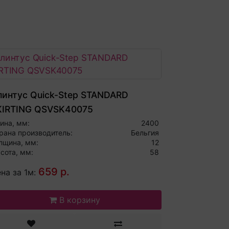
линтус Quick-Step STANDARD
KIRTING QSVSK40075
ина, мм:
2400
рана производитель:
Бельгия
лщина, мм:
12
сота, мм:
58
659 р.
на за 1м:
В корзину