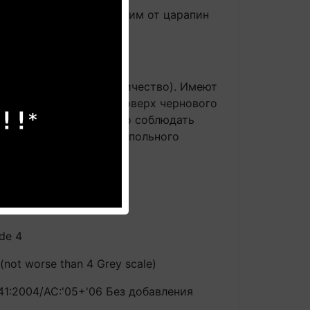
ие со слоем, защищающим от царапин
 (горячая вода/электричество). Имеют
, располагающимися поверх чернового
емами подогрева строго соблюдать
нтирует сохранность напольного
d0 (стена)
de 4
not worse than 4 Grey scale)
41:2004/AC:'05+'06 Без добавления