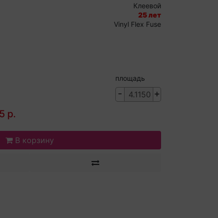
Клеевой
25 лет
Vinyl Flex Fuse
площадь
-
+
5 р.
В корзину