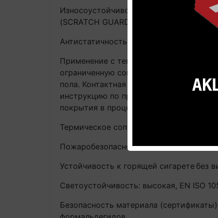
Износоустойчивость: Толщина защитно
(SCRATCH GUARD) и пятен (STAIN GUARD)
Антистатичность: Стандарт EN 1815: <2
Применение с теплым полом: Подходит 
ограниченную совместимость с нагрев
пола. Контактная температура ≤ 27°C.
инструкцию по применению напольного 
покрытия в процессе эксплуатации. Гар
Термическое сопротивление: испытание 
Пожаробезопасность: трудно воспламеняем
Устойчивость к горящей сигарете
без в
Светоустойчивость: высокая, EN ISO 105-B
Безопасность материала (сертификаты):
формальдегидов