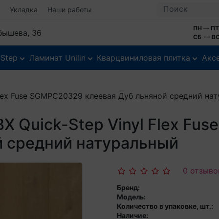
Укладка
Наши работы
ПН — ПТ
йбышева, 36
СБ — ВС
-Step
Ламинат Unilin
Кварцвиниловая плитка
Акс
Flex Fuse SGMPC20329 клеевая Дуб льняной средний на
Х Quick-Step Vinyl Flex F
й средний натуральный
0 отзыво
Бренд:
Модель:
Количество в упаковке, шт.:
Наличие: