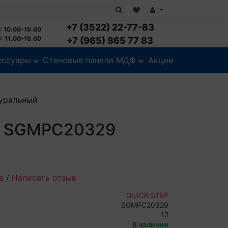
+7 (3522) 22-77-83
: 10.00-19.00
: 11.00-18.00
+7 (965) 865 77 83
ессуары
Стеновые панели МДФ
Акции
туральный
use SGMPC20329
в
/
Написать отзыв
QUICK-STEP
SGMPC20329
12
В наличии