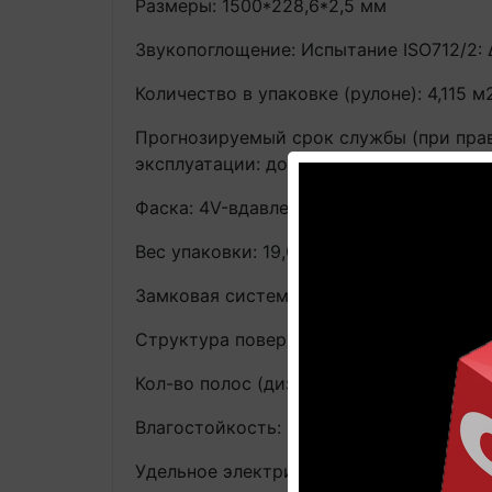
Размеры: 1500*228,6*2,5 мм
Звукопоглощение: Испытание ISO712/2:
Количество в упаковке (рулоне): 4,115 м2
Прогнозируемый срок службы (при прав
эксплуатации: до пожизненной в домашн
Фаска: 4V-вдавленная по периметру до
Вес упаковки: 19,00 кг/упак
Замковая система (способ укладки): Кл
Структура поверхности: Структура нат
Кол-во полос (дизайн): Длинный и шир
Влагостойкость: Полностью водостойк
Удельное электрическое сопротивление: