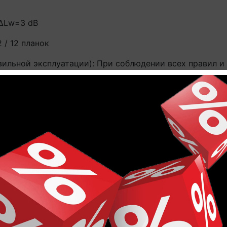
 ∆Lw=3 dB
 / 12 планок
ильной эксплуатации): При соблюдении всех правил и 
ем секторе / до 10 лет в коммерческом секторе (по за
ски
еевой способ укладки. Рекомендуется использовать то
урального дерева
окий размер плашки
ий
 Испытания EN ISO 10965 : ≤ 10⁹Ω