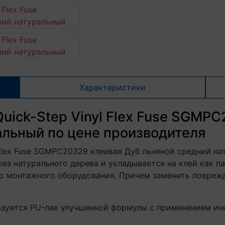
Характеристики
uick-Step Vinyl Flex Fuse SGMP
альный по цене производителя
 Flex Fuse SGMPC20329 клеевая Дуб льняной средний н
з натурального дерева и укладывается на клей как па
го монтажного оборудования. Причем заменить повреж
льзуется PU-лак улучшенной формулы с применением и