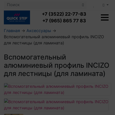
+7 (3522) 22-77-83
+7 (965) 865 77 83
Главная
→
Аксессуары
→
Вспомогательный алюминиевый профиль INCIZO
Ламинат с укладкой
для лестницы (для ламината)
Ламинат 32 класс
LOC FLOOR PLUS
Ламинат 33 класс
Вспомогательный
LOC FLOOR FANCY
Влагостойкий ламинат
Кварцвиниловая плитка с укладкой
LOC FLOOR ARCTIC
алюминиевый профиль INCIZO
Клеевая кварцвиниловая плитка
Плинтус
для лестницы (для ламината)
Виниловый ламинат
Посмотреть все категории
Профили для ступеней
Посмотреть все категории
Кварцвинил SPC OASIS
Аксессуары для стеновых панелей
Подложка
Пороги
Посмотреть все категории
Посмотреть все категории
Аксессуары для напольных покрытий
Посмотреть все категории