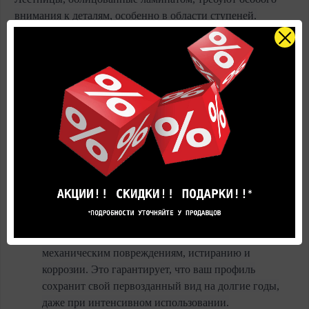
внимания к деталям, особенно в области ступеней.
Именно здесь на помощь приходит вспомогательный
алюминиевый профиль INCIZO – элегантное и
функциональное решение, призванное придать вашему
интерьеру завершенный и респектабельный вид. Этот
профиль разработан специально для монтажа ламината на
ступени, обеспечивая надежную защиту и эстетическую
привлекательность.
INCIZO – это не просто профиль, это комплексное
решение для отделки лестниц. Его главные преимущества
заключаются в следующем:
Прочность и долговечность:
Алюминий, как
материал, обладает высокой устойчивостью к
механическим повреждениям, истиранию и
коррозии. Это гарантирует, что ваш профиль
сохранит свой первозданный вид на долгие годы,
даже при интенсивном использовании.