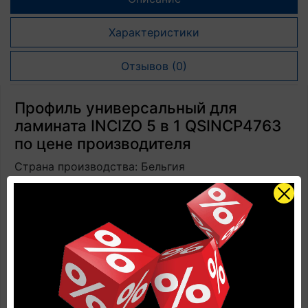
Характеристики
Отзывов (0)
Профиль универсальный для
ламината INCIZO 5 в 1 QSINCP4763
по цене производителя
Страна производства: Бельгия
Завод производителя: UNILIN (Бельгия)
Наличие: Есть в наличии
Размеры: 2150 мм х 48 мм х 13 мм
Количество в упаковке: 1 профиль + 1
направляющая + 1 нож
Замковая система: установка на жидкие гвозди и
направляющие
Прогнозируемый срок службы: до 25 лет в