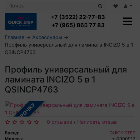
+7 (3522) 22-77-83
+7 (965) 865 77 83
Главная
→
Аксессуары
→
Профиль универсальный для ламината INCIZO 5 в 1
Ламинат с укладкой
QSINCP4763
Ламинат 32 класс
LOC FLOOR PLUS
Ламинат 33 класс
Профиль универсальный для
LOC FLOOR FANCY
Влагостойкий ламинат
Кварцвиниловая плитка с укладкой
LOC FLOOR ARCTIC
ламината INCIZO 5 в 1
Клеевая кварцвиниловая плитка
Плинтус
QSINCP4763
Виниловый ламинат
Посмотреть все категории
Профили для ступеней
Посмотреть все категории
Кварцвинил SPC OASIS
Аксессуары для стеновых панелей
Подложка
В РАССРОЧКУ
Пороги
Посмотреть все категории
Посмотреть все категории
Аксессуары для напольных покрытий
0 отзывов
/
Написать отзыв
Посмотреть все категории
Бренд:
QUICK-STEP
Модель:
qs0000917