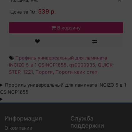
Толщина, мм:
14
539 р.
Цена за 1м:
В корзину
Профиль универсальный для ламината
INCIZO 5 в 1 QSINCP1655
,
qs0000935
,
QUICK-
STEP
,
1221
,
Пороги
,
Пороги квик степ
Профиль универсальный для ламината INCIZO 5 в 1
QSINCP1655
Информация
Служба
поддержки
О компании