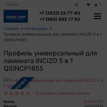
+7 (3522) 22-77-83
+7 (965) 865 77 83
Главная
→
Аксессуары
→
Профиль универсальный для ламината INCIZO 5 в 1
Ламинат с укладкой
QSINCP1655
Ламинат 32 класс
LOC FLOOR PLUS
Ламинат 33 класс
Профиль универсальный для
LOC FLOOR FANCY
Влагостойкий ламинат
Кварцвиниловая плитка с укладкой
LOC FLOOR ARCTIC
ламината INCIZO 5 в 1
Клеевая кварцвиниловая плитка
Плинтус
QSINCP1655
Виниловый ламинат
Посмотреть все категории
Профили для ступеней
Посмотреть все категории
Кварцвинил SPC OASIS
Аксессуары для стеновых панелей
Подложка
В РАССРОЧКУ
Пороги
Посмотреть все категории
Посмотреть все категории
Аксессуары для напольных покрытий
0 отзывов
/
Написать отзыв
Посмотреть все категории
Бренд:
QUICK-STEP
Модель:
qs0000935