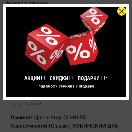
бытовом секторе
Поверхность: ламинированная усиленная пленка
на металлической основе
Полосность: под плитку
Безопасность материала (сертификаты): да,
сертификат E1
РЕКОМЕНДУЕМЫЕ ТОВАРЫ
Ламинат Quick-Step CLH1655
Классический (Classic), КУБИНСКИЙ ДУБ,