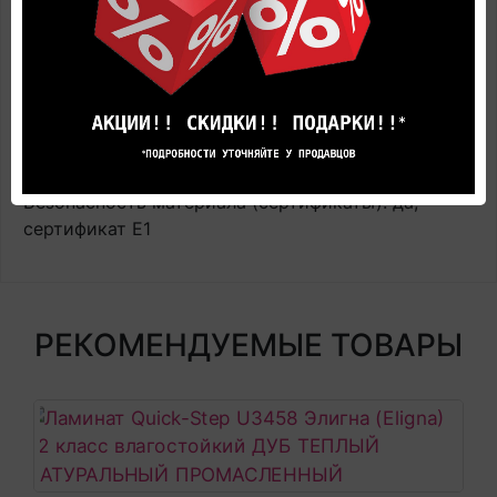
Замковая система: установка на жидкие гвозди и
направляющие
Прогнозируемый срок службы: до 25 лет в
бытовом секторе
Поверхность: ламинированная усиленная пленка
на металлической основе
Полосность: под плитку
Безопасность материала (сертификаты): да,
сертификат E1
РЕКОМЕНДУЕМЫЕ ТОВАРЫ