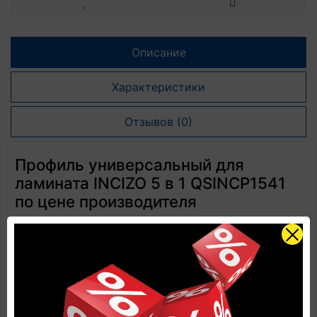
Описание
Характеристики
Отзывов (0)
Профиль универсальный для
ламината INCIZO 5 в 1 QSINCP1541
по цене производителя
Страна производства: Бельгия
Завод производителя: UNILIN (Бельгия)
Наличие: Есть в наличии
Размеры: 2150 мм х 48 мм х 13 мм
Количество в упаковке: 1 профиль + 1
направляющая + 1 нож