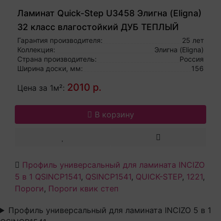
Ламинат Quick-Step U3458 Элигна (Eligna)
32 класс влагостойкий ДУБ ТЕПЛЫЙ
НАТУРАЛЬНЫЙ ПРОМАСЛЕННЫЙ
Гарантия производителя:
25 лет
Коллекция:
Элигна (Eligna)
Страна производитель:
Россия
Ширина доски, мм:
156
2010 р.
Цена за 1м²:
В корзину
Профиль универсальный для ламината INCIZO
5 в 1 QSINCP1541
,
QSINCP1541
,
QUICK-STEP
,
1221
,
Пороги
,
Пороги квик степ
Профиль универсальный для ламината INCIZO 5 в 1