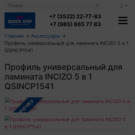
+7 (3522) 22-77-83
+7 (965) 865 77 83
Главная
→
Аксессуары
→
Профиль универсальный для ламината INCIZO 5 в 1
Ламинат с укладкой
QSINCP1541
Ламинат 32 класс
LOC FLOOR PLUS
Ламинат 33 класс
Профиль универсальный для
LOC FLOOR FANCY
Влагостойкий ламинат
Кварцвиниловая плитка с укладкой
LOC FLOOR ARCTIC
ламината INCIZO 5 в 1
Клеевая кварцвиниловая плитка
Плинтус
QSINCP1541
Виниловый ламинат
Посмотреть все категории
Профили для ступеней
Посмотреть все категории
Кварцвинил SPC OASIS
Аксессуары для стеновых панелей
Подложка
В РАССРОЧКУ
Пороги
Посмотреть все категории
Посмотреть все категории
Аксессуары для напольных покрытий
Посмотреть все категории