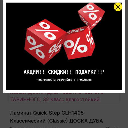
2. Высокая устойчивость к образованию царапин
и ежедневному износу
3. Те же гарантийные обязательства, что и на
полы ( 25 лет )
4. Лёгкая установка (клипсы и установочная
направляющая)
РЕКОМЕНДУЕМЫЕ ТОВАРЫ
Ламинат Quick-Step CLH1405
Классический (Classic) ДОСКА ДУБА