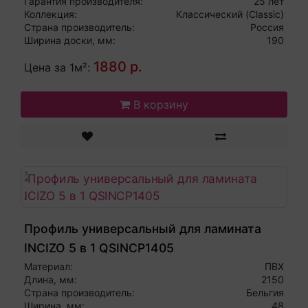
СВЕТЛО-СЕРОГО СТАРИННОГО, 32 класс
Гарантия производителя:
25 лет
Коллекция:
Классический (Classic)
влагостойкий
Страна производитель:
Россия
Ширина доски, мм:
190
1880 р.
Цена за 1м²:
В корзину
Профиль универсальный для ламината
INCIZO 5 в 1 QSINCP1405
Материал:
ПВХ
Длина, мм:
2150
Страна производитель:
Бельгия
Ширина, мм:
48