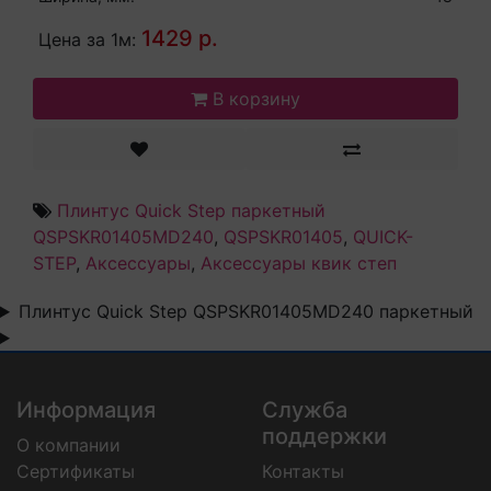
1429 р.
Цена за 1м:
В корзину
Плинтус Quick Step паркетный
QSPSKR01405MD240
,
QSPSKR01405
,
QUICK-
STEP
,
Аксессуары
,
Аксессуары квик степ
Плинтус Quick Step QSPSKR01405MD240 паркетный
Информация
Служба
поддержки
О компании
Сертификаты
Контакты