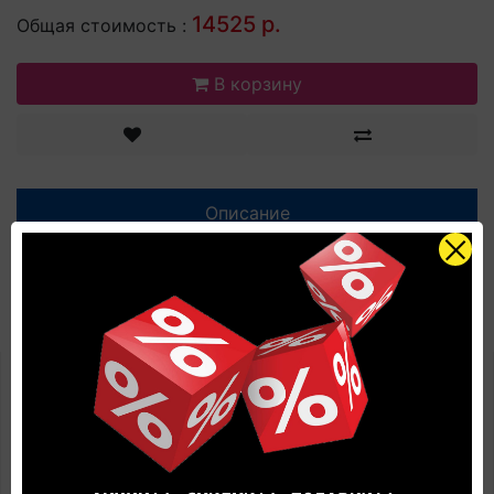
14525 р.
Общая стоимость :
В корзину
Описание
Характеристики
Отзывов (0)
Паркетная доска Quick-Step
PALAZZO PAL3888S Дуб имбирный
кекс экстра-матовый по цене
производителя