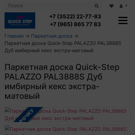
+7 (3522) 22-77-83
+7 (965) 865 77 83
Главная
→
Паркетная доска
→
Паркетная доска Quick-Step PALAZZO PAL3888S
Ламинат с укладкой
Дуб имбирный кекс экстра-матовый
Ламинат 32 класс
LOC FLOOR PLUS
Ламинат 33 класс
Паркетная доска Quick-Step
LOC FLOOR FANCY
Влагостойкий ламинат
Кварцвиниловая плитка с укладкой
LOC FLOOR ARCTIC
PALAZZO PAL3888S Дуб
Клеевая кварцвиниловая плитка
Плинтус
имбирный кекс экстра-
Виниловый ламинат
Посмотреть все категории
Профили для ступеней
Посмотреть все категории
Кварцвинил SPC OASIS
матовый
Аксессуары для стеновых панелей
Подложка
Пороги
Посмотреть все категории
В РАССРОЧКУ
Посмотреть все категории
Аксессуары для напольных покрытий
Посмотреть все категории