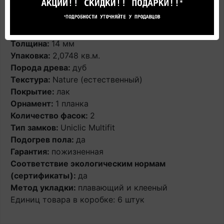
Коллекция:
PALAZZO
Длина доски:
182 см
Ширина доски:
19 см
Толщина:
14 мм
Упаковка:
2,0748 кв.м.
Порода древа:
дуб
Текстура:
Nature (естественный)
Покрытие:
лак
Орнамент:
1 планка
Количество фасок:
2
Тип замков:
Uniclic Multifit
Подогрев пола:
да
Гарантия:
пожизненная
Соответствие экологическим нормам
(сертификаты):
да
Метод укладки:
плавающий и клееный
Единиц товара в коробке: 6 штук