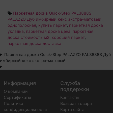
Паркетная доска Quick-Step PAL3888S
PALAZZO Дуб имбирный кекс экстра-матовый
,
однополосная
,
купить паркет
,
паркетная доска
укладка
,
паркетная доска цена
,
паркетная
доска стоимость м2
,
хороший паркет
,
паркетная доска доставка
Паркетная доска Quick-Step PALAZZO PAL3888S Дуб
имбирный кекс экстра-матовый
Информация
Служба
поддержки
О компании
Сертификаты
Контакты
Политика
Возврат товара
конфиденциальности
Карта сайта