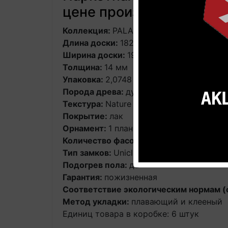
цене производителя
Коллекция:
PALAZZO
Длина доски:
182 см
Ширина доски:
19 см
Толщина:
14 мм
Упаковка:
2,0748 кв.м.
Порода древа:
дуб
Текстура:
Nature (естественный)
Покрытие:
лак
Орнамент:
1 планка
Количество фасок:
2
Тип замков:
Uniclic Multifit
Подогрев пола:
да
Гарантия:
пожизненная
Соответствие экологическим нормам 
Метод укладки:
плавающий и клееный
Единиц товара в коробке: 6 штук