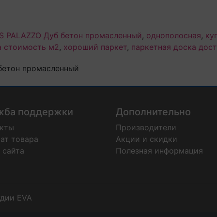
5S PALAZZO Дуб бетон промасленный
,
однополосная
,
ку
а стоимость м2
,
хороший паркет
,
паркетная доска дос
 бетон промасленный
жба поддержки
Дополнительно
акты
Производители
ат товара
Акции и скидки
 сайта
Полезная информация
удии EVA