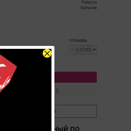
Palazzo
Бельгия
площадь
-
+
 р.
В корзину
Отзывов (0)
он промасленный по