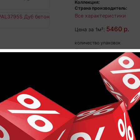
Коллекция:
Страна производитель:
Все характеристики
5460 р.
Цена за 1м²:
количество упаковок
-
+
11330
Общая стоимость :
Характеристики
-Step PALAZZO PAL3795S Дуб бет