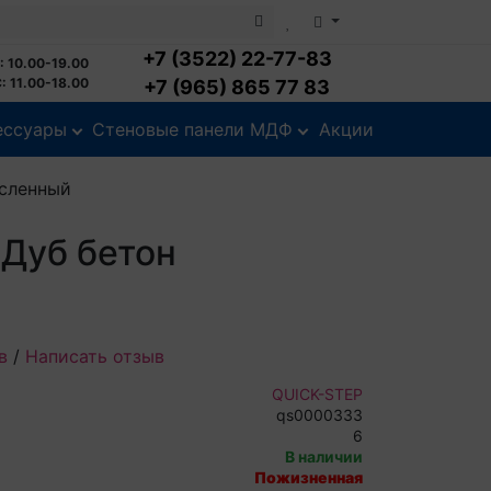
+7 (3522) 22-77-83
: 10.00-19.00
: 11.00-18.00
+7 (965) 865 77 83
ессуары
Стеновые панели МДФ
Акции
асленный
 Дуб бетон
в
/
Написать отзыв
QUICK-STEP
qs0000333
6
В наличии
Пожизненная