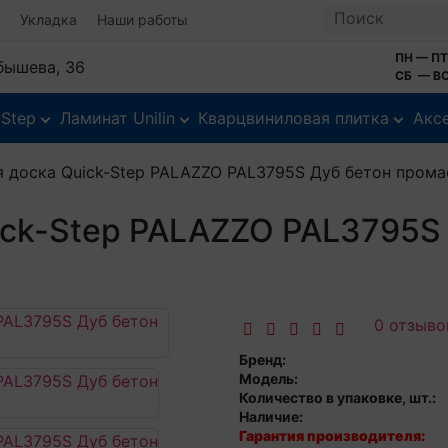
Укладка
Наши работы
ПН — ПТ
йбышева, 36
СБ — ВС
-Step
Ламинат Unilin
Кварцвиниловая плитка
Акс
 доска Quick-Step PALAZZO PAL3795S Дуб бетон пром
ick-Step PALAZZO PAL3795S
0 отзыво
Бренд:
Модель:
Количество в упаковке, шт.:
Наличие:
Гарантия производителя: