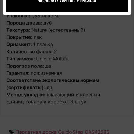
Ширина доски:
14,5 см
Толщина:
14 мм
Упаковка:
1,5834 кв.м.
Порода древа:
дуб
Текстура:
Nature (естественный)
Покрытие:
лак
Орнамент:
1 планка
Количество фасок:
2
Тип замков:
Uniclic Multifit
Подогрев пола:
да
Гарантия:
пожизненная
Соответствие экологическим нормам
(сертификаты):
да
Метод укладки:
плавающий и клееный
Единиц товара в коробке: 6 штук
Паркетная доска Quick-Step CAS4258S