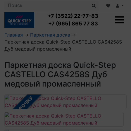
+7 (3522) 22-77-83
+7 (965) 865 77 83
Главная
→
Паркетная доска
→
Паркетная доска Quick-Step CASTELLO CAS4258S
Ламинат с укладкой
Дуб медовый промасленный
Ламинат 32 класс
LOC FLOOR PLUS
Ламинат 33 класс
Паркетная доска Quick-Step
LOC FLOOR FANCY
Влагостойкий ламинат
Кварцвиниловая плитка с укладкой
LOC FLOOR ARCTIC
CASTELLO CAS4258S Дуб
Клеевая кварцвиниловая плитка
Плинтус
медовый промасленный
Виниловый ламинат
Посмотреть все категории
Профили для ступеней
Посмотреть все категории
Кварцвинил SPC OASIS
Аксессуары для стеновых панелей
Подложка
В РАССРОЧКУ
Пороги
Посмотреть все категории
Посмотреть все категории
Аксессуары для напольных покрытий
Посмотреть все категории