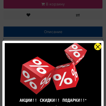
В корзину
Описание
Характеристики
Отзывов (0)
Паркетная доска Quick-Step
CASTELLO CAS4258S Дуб медовый
промасленный по цене
производителя
Коллекция:
CASTELLO
Длина доски:
182 см