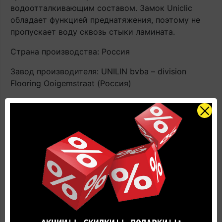
водоотталкивающим составом. Замок Uniclic
обладает функцией преднатяжения, поэтому не
пропускает воду сквозь стыки ламината.
Страна производства: Россия
Завод производителя: UNILIN bvba – division
Flooring Ooigemstraat (Россия)
Наличие: В наличии на главном складе, срок
поставки 1-3 рабочих дня
Класс применения: 32 класс
Размеры: 1380 мм х 156 мм х 9.5 мм
Количество в упаковке: 1,507 м2 / 7 планок
Фаска: 4V-микрофаска
Вес упаковки (для мерных покрытий м2): 12.52 кг