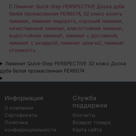
Ламинат Quick-Step PERSPECTIVE Доска дуба
белая промасленная PER6074
,
32 класс купить
ламинат
,
ламинат недорого
,
хороший ламинат
,
качественный ламинат
,
влагостойкий ламинат
,
водостойкий ламинат
,
ламинат с доставкой
,
ламинат с укладкой
,
ламинат цена м2
,
ламинат
стоимость
Ламинат Quick-Step PERSPECTIVE 32 класс Доска
дуба белая промасленная PER6074
Информация
Служба
поддержки
О компании
Сертификаты
Контакты
Политика
Возврат товара
конфиденциальности
Карта сайта