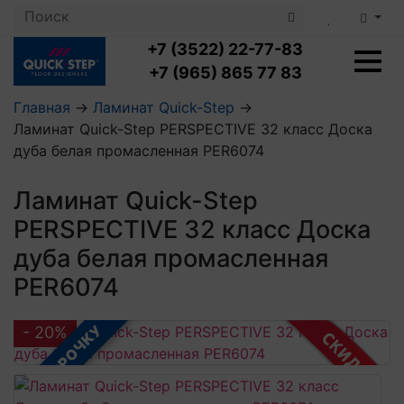
+7 (3522) 22-77-83
+7 (965) 865 77 83
Главная
→
Ламинат Quick-Step
→
Ламинат Quick-Step PERSPECTIVE 32 класс Доска
Ламинат с укладкой
дуба белая промасленная PER6074
Ламинат 32 класс
LOC FLOOR PLUS
Ламинат 33 класс
Ламинат Quick-Step
LOC FLOOR FANCY
Влагостойкий ламинат
Кварцвиниловая плитка с укладкой
LOC FLOOR ARCTIC
PERSPECTIVE 32 класс Доска
Клеевая кварцвиниловая плитка
Плинтус
дуба белая промасленная
Виниловый ламинат
Посмотреть все категории
Профили для ступеней
Посмотреть все категории
Кварцвинил SPC OASIS
PER6074
Аксессуары для стеновых панелей
Подложка
Пороги
Посмотреть все категории
В РАССРОЧКУ
Посмотреть все категории
- 20%
Аксессуары для напольных покрытий
Посмотреть все категории