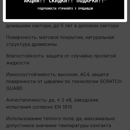
Замковая система: Uniclic
Прогнозируемый срок службы: до 25 лет в
домашнем секторе, до 5 лет в деловом секторе
Поверхность: матовое покрытие, натуральная
структура древесины
Влагостойкость: защита от случайно пролитой
жидкости
Износоустойчивость: высокая, AC4, защита
поверхности от царапин по технологии SCRATCH
GUARD
Антистатичность: да, ≤ 2 кВ, заводские
испытания согласно EN 1815
Использование теплого пола: да, максимально
допустимое значение температуры контакта