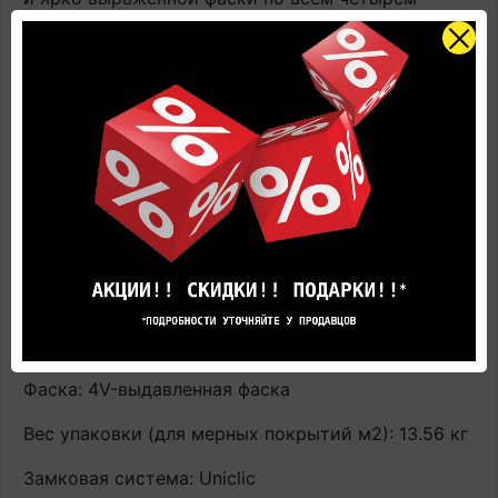
сторонам ламели.
Страна производства: Россия
Завод производителя: UNILIN bvba – division
Flooring Ooigemstraat (Россия)
Наличие: В наличии на главном складе, срок
поставки 1-3 рабочих дня
Класс применения: 33 класс
Размеры: 1380 мм х 190 мм х 12 мм
Количество в упаковке: 1,311 м2 / 5 досок
Фаска: 4V-выдавленная фаска
Вес упаковки (для мерных покрытий м2): 13.56 кг
Замковая система: Uniclic