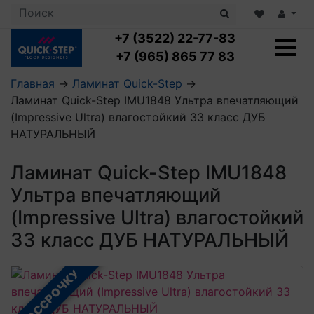
+7 (3522) 22-77-83
+7 (965) 865 77 83
Главная
→
Ламинат Quick-Step
→
Ламинат Quick-Step IMU1848 Ультра впечатляющий
Ламинат с укладкой
(Impressive Ultra) влагостойкий 33 класс ДУБ
Ламинат 32 класс
НАТУРАЛЬНЫЙ
LOC FLOOR PLUS
Ламинат 33 класс
LOC FLOOR FANCY
Влагостойкий ламинат
Кварцвиниловая плитка с укладкой
Ламинат Quick-Step IMU1848
LOC FLOOR ARCTIC
Клеевая кварцвиниловая плитка
Ультра впечатляющий
Плинтус
Виниловый ламинат
Посмотреть все категории
Профили для ступеней
Посмотреть все категории
(Impressive Ultra) влагостойкий
Кварцвинил SPC OASIS
Аксессуары для стеновых панелей
Подложка
33 класс ДУБ НАТУРАЛЬНЫЙ
Пороги
Посмотреть все категории
Посмотреть все категории
Аксессуары для напольных покрытий
В РАССРОЧКУ
Посмотреть все категории