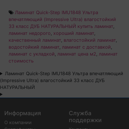
Ламинат Quick-Step IMU1848 Ультра
впечатляющий (Impressive Ultra) влагостойкий
33 класс ДУБ НАТУРАЛЬНЫЙ купить ламинат
,
ламинат недорого
,
хороший ламинат
,
качественный ламинат
,
влагостойкий ламинат
,
водостойкий ламинат
,
ламинат с доставкой
,
ламинат с укладкой
,
ламинат цена м2
,
ламинат
стоимость
Ламинат Quick-Step IMU1848 Ультра впечатляющий
(Impressive Ultra) влагостойкий 33 класс ДУБ
НАТУРАЛЬНЫЙ
Информация
Служба
поддержки
О компании