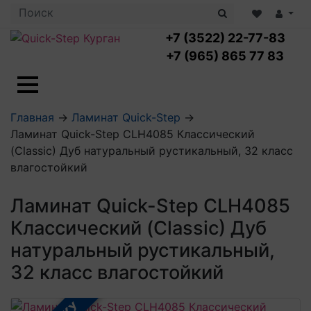
+7 (3522) 22-77-83
+7 (965) 865 77 83
Ламинат с укладкой
Главная
→
Ламинат Quick-Step
→
Ламинат 32 класс
Ламинат Quick-Step CLH4085 Классический
LOC FLOOR PLUS
Ламинат 33 класс
(Classic) Дуб натуральный рустикальный, 32 класс
LOC FLOOR FANCY
Влагостойкий ламинат
Кварцвиниловая плитка с укладкой
влагостойкий
LOC FLOOR ARCTIC
Клеевая кварцвиниловая плитка
Плинтус
Виниловый ламинат
Посмотреть все категории
Ламинат Quick-Step CLH4085
Профили для ступеней
Посмотреть все категории
Кварцвинил SPC OASIS
Аксессуары для стеновых панелей
Классический (Classic) Дуб
Подложка
Пороги
натуральный рустикальный,
Посмотреть все категории
Посмотреть все категории
Аксессуары для напольных покрытий
32 класс влагостойкий
Посмотреть все категории