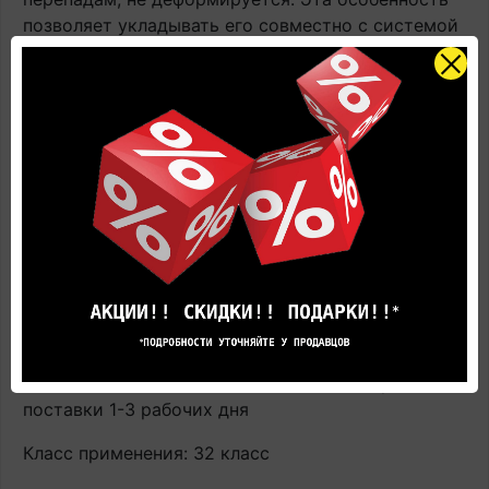
позволяет укладывать его совместно с системой
«тёплый пол».
Купить Ламинат Quick-Step CLH4085
Классический (Classic) Дуб натуральный
рустикальный, 32 класс влагостойкий по цене
производителя с доставкой вы всегда можете в
фирменном салоне напольных покрытий Quick-
Step.
Страна производства: Россия
Завод производителя: UNILIN bvba – division
Flooring Ooigemstraat (Россия)
Наличие: В наличии на главном складе, срок
поставки 1-3 рабочих дня
Класс применения: 32 класс