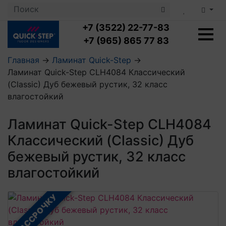
+7 (3522) 22-77-83
+7 (965) 865 77 83
Главная
→
Ламинат Quick-Step
→
Ламинат Quick-Step CLH4084 Классический
Ламинат с укладкой
(Classic) Дуб бежевый рустик, 32 класс
Ламинат 32 класс
влагостойкий
LOC FLOOR PLUS
Ламинат 33 класс
LOC FLOOR FANCY
Влагостойкий ламинат
Кварцвиниловая плитка с укладкой
Ламинат Quick-Step CLH4084
LOC FLOOR ARCTIC
Клеевая кварцвиниловая плитка
Классический (Classic) Дуб
Плинтус
Виниловый ламинат
Посмотреть все категории
Профили для ступеней
Посмотреть все категории
бежевый рустик, 32 класс
Кварцвинил SPC OASIS
Аксессуары для стеновых панелей
Подложка
влагостойкий
Пороги
Посмотреть все категории
Посмотреть все категории
Аксессуары для напольных покрытий
В РАССРОЧКУ
Посмотреть все категории