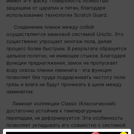
имеют 4-V фаску. Поверхность полностью
защищена от царапин и пятен, благодаря
использованию технологии Scratch Guard.
Соединение планок между собой
осуществляется замковой системой Uniclic. Это
существенно упрощает монтаж пола, делая
процесс более быстрым. В результате образуется
цельное полотно, не имеющее стыков. Благодаря
функции преднатяжения, замок не пропускает
воду сквозь планки ламината - эта функция
позволяет без труда поддерживать чистоту пола:
грязь и влага не будут проникать в щели между
ламинатом.
Ламинат коллекции Classic (Классический)
достаточно устойчив к температурным
перепадам, не деформируется. Эта особенность
позволяет укладывать его совместно с системой
«тёплый пол».