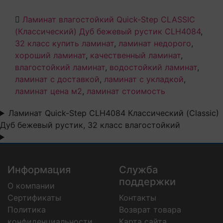
Ламинат влагостойкий Quick-Step CLASSIC
(Классический) Дуб бежевый рустик CLH4084
,
32 класс купить ламинат
,
ламинат недорого
,
хороший ламинат
,
качественный ламинат
,
влагостойкий ламинат
,
водостойкий ламинат
,
ламинат с доставкой
,
ламинат с укладкой
,
ламинат цена м2
,
ламинат стоимость
Ламинат Quick-Step CLH4084 Классический (Classic)
Дуб бежевый рустик, 32 класс влагостойкий
Информация
Служба
поддержки
О компании
Сертификаты
Контакты
Политика
Возврат товара
конфиденциальности
Карта сайта