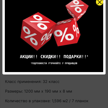
Купить Ламинат Quick-Step CLH4084
Классический (Classic) Дуб бежевый рустик, 32
класс влагостойкий по цене производителя с
доставкой вы всегда можете в фирменном салоне
напольных покрытий Quick-Step.
Страна производства: Россия
Завод производителя: UNILIN bvba – division
Flooring Ooigemstraat (Россия)
Наличие: В наличии на главном складе, срок
поставки 1-3 рабочих дня
Класс применения: 32 класс
Размеры: 1200 мм х 190 мм х 8 мм
Количество в упаковке: 1,596 м2 / 7 планок