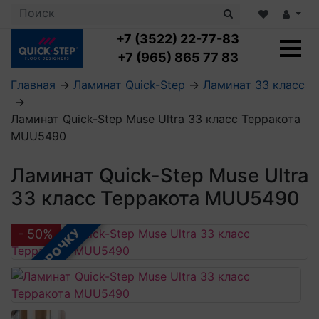
+7 (3522) 22-77-83
+7 (965) 865 77 83
Главная
→
Ламинат Quick-Step
→
Ламинат 33 класс
→
Ламинат с укладкой
Ламинат Quick-Step Muse Ultra 33 класс Терракота
Ламинат 32 класс
MUU5490
LOC FLOOR PLUS
Ламинат 33 класс
LOC FLOOR FANCY
Влагостойкий ламинат
Кварцвиниловая плитка с укладкой
Ламинат Quick-Step Muse Ultra
LOC FLOOR ARCTIC
Клеевая кварцвиниловая плитка
33 класс Терракота MUU5490
Плинтус
Виниловый ламинат
Посмотреть все категории
Профили для ступеней
Посмотреть все категории
Кварцвинил SPC OASIS
Аксессуары для стеновых панелей
Подложка
В РАССРОЧКУ
- 50%
Пороги
Посмотреть все категории
Посмотреть все категории
Аксессуары для напольных покрытий
Посмотреть все категории