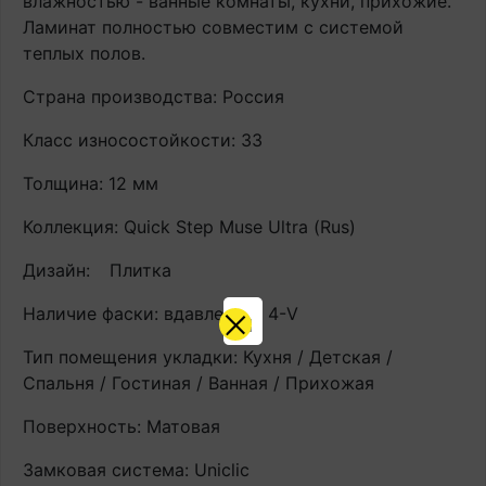
влажностью - ванные комнаты, кухни, прихожие.
Ламинат полностью совместим с системой
теплых полов.
Страна производства: Россия
Класс износостойкости: 33
Толщина: 12 мм
Коллекция: Quick Step Muse Ultra (Rus)
Дизайн:
Плитка
Наличие фаски: вдавленная 4-V
Тип помещения укладки: Кухня / Детская /
Спальня / Гостиная / Ванная / Прихожая
Поверхность: Матовая
Замковая система: Uniclic