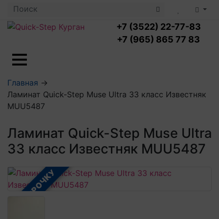
+7 (3522) 22-77-83
+7 (965) 865 77 83
Ламинат с укладкой
Главная
→
Ламинат 32 класс
Ламинат Quick-Step Muse Ultra 33 класс Известняк
LOC FLOOR PLUS
Ламинат 33 класс
MUU5487
LOC FLOOR FANCY
Влагостойкий ламинат
Кварцвиниловая плитка с укладкой
LOC FLOOR ARCTIC
Клеевая кварцвиниловая плитка
Ламинат Quick-Step Muse Ultra
Плинтус
Виниловый ламинат
Посмотреть все категории
33 класс Известняк MUU5487
Профили для ступеней
Посмотреть все категории
Кварцвинил SPC OASIS
Аксессуары для стеновых панелей
Подложка
Пороги
В РАССРОЧКУ
Посмотреть все категории
Посмотреть все категории
Аксессуары для напольных покрытий
Посмотреть все категории