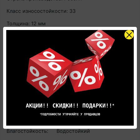
Класс износостойкости: 33
Толщина: 12 мм
Коллекция: Quick Step Muse Ultra (Rus)
Дизайн:
Плитка
Наличие фаски: вдавленная 4-V
Тип помещения укладки: Кухня / Детская /
Спальня / Гостиная / Ванная / Прихожая
Поверхность: Матовая
Замковая система: Uniclic
Срок эксплуатации: 25 лет
Влагостойкость:
Водостойкий