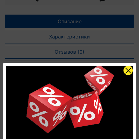
Описание
Характеристики
Отзывов (0)
Стеновые панели МДФ CLICWALL
U147-CST Бежевый по цене
производителя
Страна производства: Бельгия
Завод производителя: UNILIN (Бельгия)
Наличие: Есть в наличии
Размеры: 2785 мм х 10 мм х 618 мм
Количество в упаковке: 3,442 м2 / 2 панели
Вес упаковки (для мерных покрытий м2): 13.72 кг