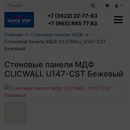
+7 (3522) 22-77-83
+7 (965) 865 77 83
Главная
→
Стеновые панели МДФ
→
Стеновые панели МДФ CLICWALL U147-CST
Ламинат с укладкой
Бежевый
Ламинат 32 класс
LOC FLOOR PLUS
Ламинат 33 класс
Стеновые панели МДФ
LOC FLOOR FANCY
Влагостойкий ламинат
Кварцвиниловая плитка с укладкой
LOC FLOOR ARCTIC
CLICWALL U147-CST Бежевый
Клеевая кварцвиниловая плитка
Плинтус
Виниловый ламинат
Посмотреть все категории
Профили для ступеней
Посмотреть все категории
Кварцвинил SPC OASIS
Аксессуары для стеновых панелей
Подложка
Пороги
Посмотреть все категории
Посмотреть все категории
Аксессуары для напольных покрытий
Посмотреть все категории