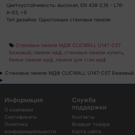
Цветоустойчивость: высокая, EN 438-2,16 - L76-
A-93, >6
Тип дизайна: Однотонные стеновые панели
Стеновые панели МДФ CLICWALL U147-CST
Бежевый
,
панели мдф
,
стеновые панели купить
,
белые панели мдф
,
панели для стен мдф
Стеновые панели МДФ CLICWALL U147-CST Бежевый
Информация
Служба
поддержки
О компании
Сертификаты
Контакты
Политика
Возврат товара
конфиденциальности
Карта сайта