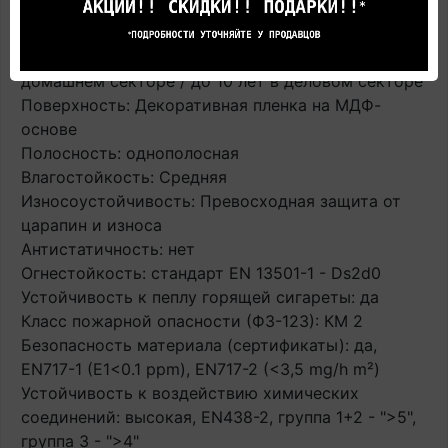
Замковая система: UNICLIC - запатентованная
замковая система
Прогнозируемый срок службы: до 25 лет в
домашнем секторе / до 10 лет в деловом секторе
Поверхность: Декоративная пленка на МДФ-
основе
Полосность: однополосная
Влагостойкость: Средняя
Износоустойчивость: Превосходная защита от
царапин и износа
Антистатичность: нет
Огнестойкость: стандарт EN 13501-1 - Ds2d0
Устойчивость к пеплу горящей сигареты: да
Класс пожарной опасности (ФЗ-123): КМ 2
Безопасность материала (сертификаты): да,
EN717-1 (E1<0.1 ppm), EN717-2 (<3,5 mg/h m²)
Устойчивость к воздействию химических
соединений: высокая, EN438-2, группа 1+2 - ">5",
группа 3 - ">4"