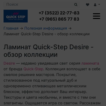
+7 (3522) 22-77-83
+7 (965) 865 77 83
Главная
→
Полезная информация
→
Ламинат Quick-Step Desire - обзор коллекции
Ламинат с укладкой
Ламинат 32 класс
Ламинат Quick-Step Desire -
LOC FLOOR PLUS
Ламинат 33 класс
LOC FLOOR FANCY
обзор коллекции
Влагостойкий ламинат
Кварцвиниловая плитка с укладкой
LOC FLOOR ARCTIC
Клеевая кварцвиниловая плитка
Desire
— недавно увидевшая свет серия
ламината
Плинтус
Виниловый ламинат
Посмотреть все категории
от бренда
Quick-Step
. Коллекция воплощает в себе
Профили для ступеней
Посмотреть все категории
Кварцвинил SPC OASIS
Аксессуары для стеновых панелей
смелое решение мастеров. Покрытие,
Подложка
стилизованное под натуральный дуб и
Пороги
одновременно отливающее металлическим
Посмотреть все категории
Посмотреть все категории
Аксессуары для напольных покрытий
блеском, эффектно дополнит Ваш интерьер.
Текстуры и цвета необычны, и вместе с тем они
Посмотреть все категории
элегантны. Ощущается игра со светом. Расскажем