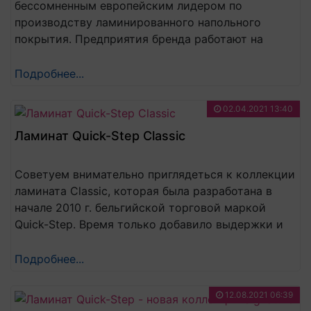
бессомненным европейским лидером по
производству ламинированного напольного
покрытия. Предприятия бренда работают на
территории разных стран, в том числе и России.
Продукцию компании характеризует неизменно
Подробнее...
высокое качество, долговечность и
нетребовательность в уходе.
02.04.2021 13:40
Ламинат Quick-Step Classic
Советуем внимательно приглядеться к коллекции
ламината Classic, которая была разработана в
начале 2010 г. бельгийской торговой маркой
Quick-Step. Время только добавило выдержки и
качества этой коллекции: совершенствуются
методы укладки покрытия, разнообразятся
Подробнее...
фактура и цветовые оттенки ламината, но его
востребованность у покупателей остаётся
12.08.2021 06:39
неизменно высокой.