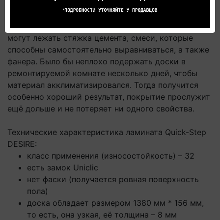
Перед
укладкой ламината
необходимо провести
подготовку основания - поверхность будущего
пола должна быть ровной и без трещин. В основе
могут лежать стяжка цемента, смеси, которые
способны самостоятельно выравниваться, а также
фанера. Было бы неплохо подержать доски в
ремонтируемой комнате несколько дней, чтобы
материал акклиматизировался. Тогда получится
особенно хороший результат, покрытие прослужит
ещё дольше и не потеряет ни одного свойства.
Технические характеристика ламината Quick-Step
DESIRE:
класс применения (износостойкость) – 32
есть замок Uniclic
нет фаски (получается ровная поверхность
пола)
доска обладает размером 1380 мм * 156 мм,
то есть, она узкая, её толщина – 8 мм