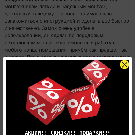
монтажникам лёгкий и надёжный монтаж,
доступный каждому. Главное – внимательно
ознакомиться с инструкцией и сделать всё быстро
и качественно. Замок очень удобен в
использовании, он сделан по передовым
технологиям и позволяет выполнить работу с
любого конца помещения, причём как правше, так
и левше. Даже самые неумелые домохозяева могут
сами уложить ламинат, если они очень хорошо
изучат инструкцию и будут знать, по каким
технологиям осуществляется укладка. Это ещё
один плюс покрытия. Оно укладывается не одним
способом.
6. Долгая гарантия. Гарантия от бельгийского
производителя Quick Step на коллекцию Desire –
целых 20 лет. Все эти годы покрытие будет
держаться в хорошем состоянии, в таком, в каком
оно было изначально.