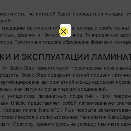
ерхность, по которой будет проводиться укладка, 
лений.
адацию фактуры и оттенков, которые свойственны к
тлых, средних и тёмных оттенков. Тонированные цвет
екора. Текстурная отделка образована формами, кото
И И ЭКСПЛУАТАЦИИ ЛАМИНАТ
т Quick-Step присутствуют токсические компоненты
родукты Quick-Step содержат низкий процент летучих
c сертифицирована авторитетной международной компан
яемых ими летучих органических соединений.
ладчиков ламинатных покрытий – это поврежде
айн Uniclic представляет собой патентованную сист
 Каждая плита NatureTEK Plus покрыта запатентован
изготавливаются с использованием технология GenuEdge
лаги. Поэтому, ориентируясь на укладку ламината сво