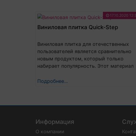
17.10.2020 12:
Виниловая плитка Quick-Step
Виниловая плитка для отечественных
пользователей является сравнительно
новым продуктом, который только
набирает популярность. Этот материал
может оказаться весьма удачной
альтернативой ламината, паркета и
Подробнее...
линолеума. Рассмотрим подробно, в чё
заключаются преимущества ПВХ-плитки
Информация
Слу
О компании
Конт