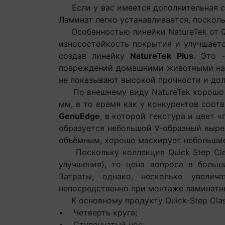
Если у вас имеется дополнительная спа
Ламинат легко устанавливается, поскол
Особенностью линейки NatureTek от Qui
износостойкость покрытия и улучшаетс
создав линейку
NatureTek Plus
. Это 
повреждений домашними животными на в
не показывают высокой прочности и до
По внешнему виду NatureTek хорошо и
мм, в то время как у конкурентов соот
GenuEdge
, в которой текстура и цвет 
образуется небольшой V-образный выре
объёмным, хорошо маскирует
Поскольку коллекция Quick Step Class
улучшения), то цена вопроса в больш
Затраты, однако, несколько увели
непосредственно при монтаже ламинатны
К основному продукту Quick-Step Clas
• Четверть круга;
• Ступенчатый нос;