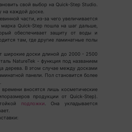
овить свой выбор на Quick-Step Studio.
у на каждой доске.
винной части, из-за чего увеличивается
марка Quick-Step пошла на шаг дальше,
торый обеспечивает защиту от воды и
дится там, где другие ламинатные полы
 широкие доски длиной до 2000 - 2500
таль NatureTek - функция под названием
да дерева. В этом случае между досками
аминатной панели. Пол становится более
равнивании торцов досок.
т времени вносятся лишь косметические
поразмеров продукции от Quick-Step).
остойкой
подложки
. Она укладывается
ает.
ставки: