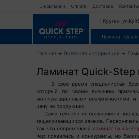
О компании
Оплата
Доставка
Контакты
г. Курган, ул.Ку
Ламинат Quick
Главная
→
Полезная информация
→
Лами
Ламинат Quick-Step 
В своё время специалистам бренда 
который по своим внешним призна
эксплуатационными возможностями, и 
цену на продукцию.
Сама технология получения и последую
защелкивающихся замков. Первоначальн
так что современный
ламинат Quick-Ste
пор появились и конкуренты, но беск