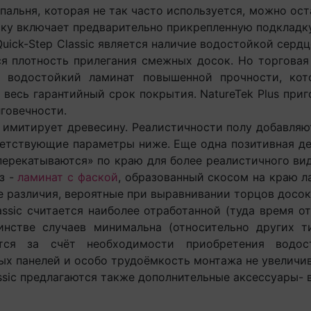
льня, которая не так часто используется, можно остан
ьку включает предварительно прикрепленную подкладк
ck-Step Classic является наличие водостойкой сердце
я плотность прилегания смежных досок. Но торговая 
- водостойкий ламинат повышенной прочности, ко
есь гарантийный срок покрытия. NatureTek Plus приго
лговечности.
митирует древесину. Реалистичности полу добавляют
ветствующие параметры ниже. Еще одна позитивная де
«перекатываются» по краю для более реалистичного ви
з -
ламинат с фаской
, образованный скосом на краю л
 небольшие различия, вероятные при вы
ic считается наиболее отработанной (туда время о
инстве случаев минимальна (относительно других ти
чатся за счёт необходимости приобретения вод
х панелей и особо трудоёмкость монтажа не увеличив
sic предлагаются также дополнительные аксессуары- в