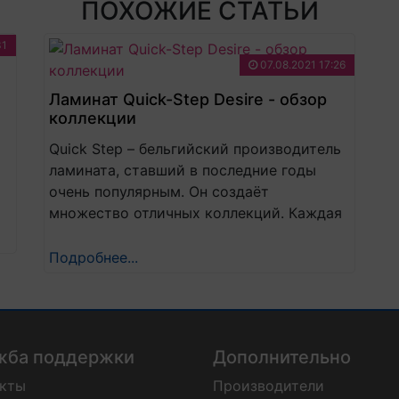
ПОХОЖИЕ СТАТЬИ
31
07.08.2021 17:26
Ламинат Quick-Step Desire - обзор
коллекции
Quick Step – бельгийский производитель
ламината, ставший в последние годы
очень популярным. Он создаёт
множество отличных коллекций. Каждая
обладает высоким качеством, и Desire –
не исключение.
м
Подробнее...
.
жба поддержки
Дополнительно
акты
Производители