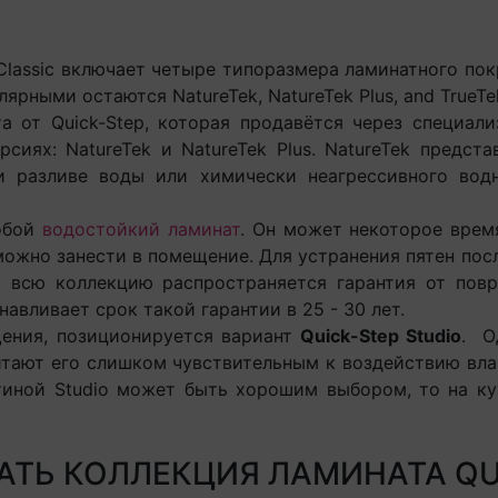
sic включает четыре типоразмера ламинатного покрыти
лярными остаются NatureTek, NatureTek Plus, and TrueT
 от Quick-Step, которая продавётся через специал
сиях: NatureTek и NatureTek Plus. NatureTek предст
ри разливе воды или химически неагрессивного вод
собой
водостойкий ламинат
. Он может некоторое время
можно занести в помещение. Для устранения пятен пос
а всю коллекцию распространяется гарантия от пов
авливает срок такой гарантии в 25 - 30 лет.
ния, позиционируется вариант
Quick-Step Studio
. О
итают его слишком чувствительным к воздействию влаг
иной Studio может быть хорошим выбором, то на ку
АТЬ КОЛЛЕКЦИЯ ЛАМИНАТА QU