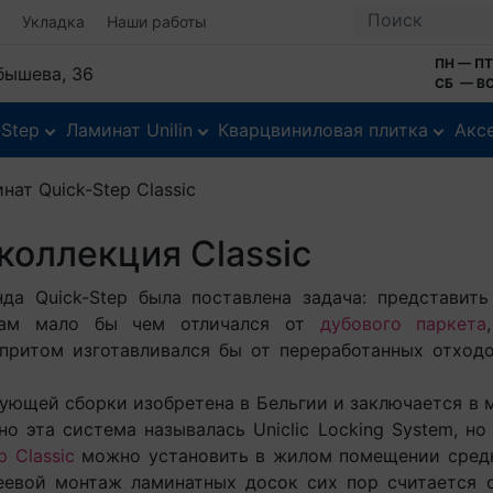
Укладка
Наши работы
ПН — ПТ
йбышева, 36
СБ — ВС
-Step
Ламинат Unilin
Кварцвиниловая плитка
Акс
нат Quick-Step Classic
коллекция Classic
Quick-Step была поставлена задача: представить
кам мало бы чем отличался от
дубового паркета
притом изготавливался бы от переработанных отходо
щей сборки изобретена в Бельгии и заключается в 
о эта система называлась Uniclic Locking System, но
p Classic
можно установить в жилом помещении средне
леевой монтаж ламинатных досок сих пор считается 