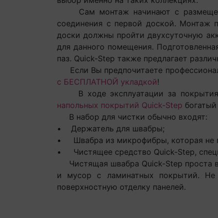
выбор именно на таких коллекциях.
Сам монтаж начинают с размещения 
соединения с первой доской. Монтаж п
доски должны пройти двухсуточную акк
для данного помещения. Подготовленна
паз. Quick-Step также предлагает разли
Если Вы предпочитаете профессиональ
с БЕСПЛАТНОЙ укладкой
!
В ходе эксплуатации за покрытиями
напольных покрытий Quick-Step
богатый
В набор для чистки обычно входят:
• Держатель для швабры;
• Швабра из микрофибры, которая не 
• Чистящее средство Quick-Step, специ
Чистящая швабра Quick-Step проста в и
и мусор с ламинатных покрытий. Не 
поверхностную отделку панелей.