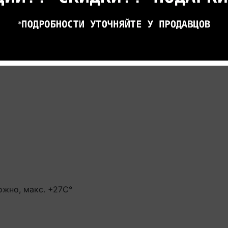
жно, макс. +27С°