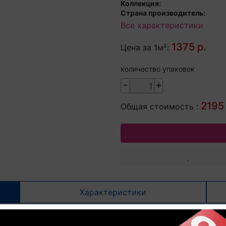
Коллекция:
Страна производитель:
Все характеристики
1375 р.
Цена за 1м²:
количество упаковок
-
+
2195 
Общая стоимость :
Характеристики
 LCR083 33 класс Дуб горный све