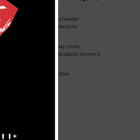
ешний вид: очень реалистичная
носу при 33 классе стойкости:
ность покрытия.
годаря особому защитному слою,
вышенной влажностью воздуха (кухни и
дывать ламинат, не требуя