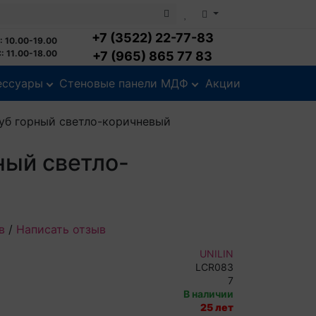
+7 (3522) 22-77-83
: 10.00-19.00
: 11.00-18.00
+7 (965) 865 77 83
ессуары
Стеновые панели МДФ
Акции
Дуб горный светло-коричневый
ный светло-
в
/
Написать отзыв
UNILIN
LCR083
7
В наличии
25 лет