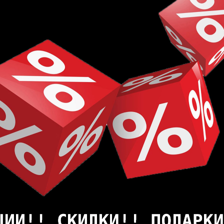
с Дуб горный светло-коричневый имеет натуральный вн
 тепла и уюта. Ламинат отличается устойчивостью к из
 к механическим повреждениям обеспечивают долговеч
us LCR083 33 класс Дуб горный светло-коричневый бла
ги идеально подходит для укладки в помещениях с по
замкового соединения позволяет быстро и просто укла