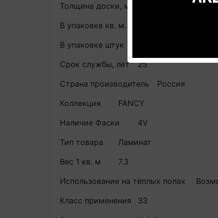
Толщина доски, мм
8
В упаковке кв. м.
2.156
В упаковке штук
9
Срок службы, лет
25
Страна производитель
Россия
Коллекция
FANCY
Наличие Фаски
4V
Тип товара
Ламинат
Вес 1 кв. м
7.3
Использование на тёплых полах
Возмо
Класс применения
33