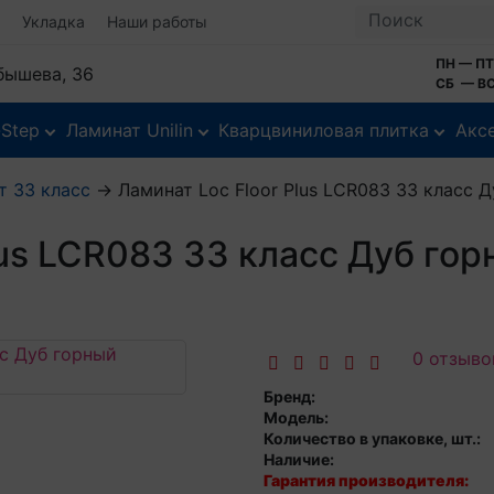
Укладка
Наши работы
ПН — ПТ
йбышева, 36
СБ — ВС
-Step
Ламинат Unilin
Кварцвиниловая плитка
Акс
т 33 класс
→
Ламинат Loc Floor Plus LCR083 33 класс 
lus LCR083 33 класс Дуб гор
0 отзыво
Бренд:
Модель:
Количество в упаковке, шт.:
Наличие:
Гарантия производителя: