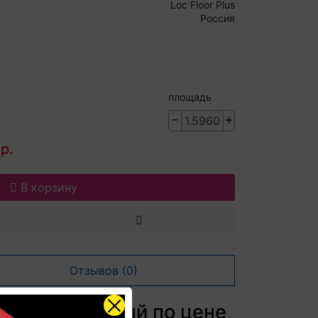
Loc Floor Plus
Россия
площадь
-
+
р.
В корзину
Отзывов (0)
тло-коричневый по цене