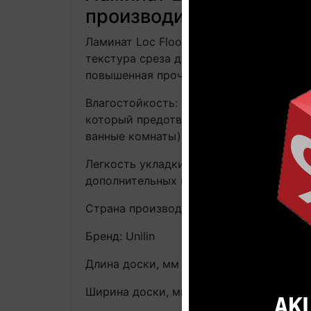
производителя
Ламинат Loc Floor Plus LCR083 33 клас
текстура среза дуба создаёт атмосферу
повышенная прочность и устойчивость
Влагостойкость: Ламинат Loc Floor Pl
который предотвращает впитывание вла
ванные комнаты).
Легкость укладки: система фирменного 
дополнительных инструментов.
Страна производства: Россия
Бренд: Unilin
Длина доски, мм
1261
Ширина доски, мм
190