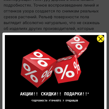
подробностях. Точное воспроизведение линий и
оттенков узора создается по снимкам реальных
срезов растений. Рельеф поверхности пола
выглядит абсолютно натурально, что не скажешь
об изделиях других производителей, которые
создают рисунок на компьютере,
Наружный декоративный слой покрывается
прозрачной защитной пленкой по фирменной
технологии Scratch Guard, гарантирующей от
появления сколов, царапин, пятен и намокания
поверхности.
Рекомендации по монтажу ламината
Укладка
напольного покрытия Quick-Step
коллекции Perspective выполняется без особых
затруднений и быстро благодаря известной
запатентованной замковой системе Uniclic. Темп
установки на порядок выше, чем у конкурирующих