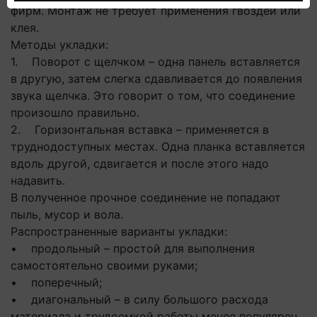
фирм. Монтаж не требует применения гвоздей или
клея.
Методы укладки:
1. Поворот с щелчком – одна панель вставляется
в другую, затем слегка сдавливается до появления
звука щелчка. Это говорит о том, что соединение
произошло правильно.
2. Горизонтальная вставка – применяется в
труднодоступных местах. Одна планка вставляется
вдоль другой, сдвигается и после этого надо
надавить.
В полученное прочное соединение не попадают
пыль, мусор и вола.
Распространенные варианты укладки:
• продольный – простой для выполнения
самостоятельно своими руками;
• поперечный;
• диагональный – в силу большого расхода
материала и трудоемкой работы менее популярен.