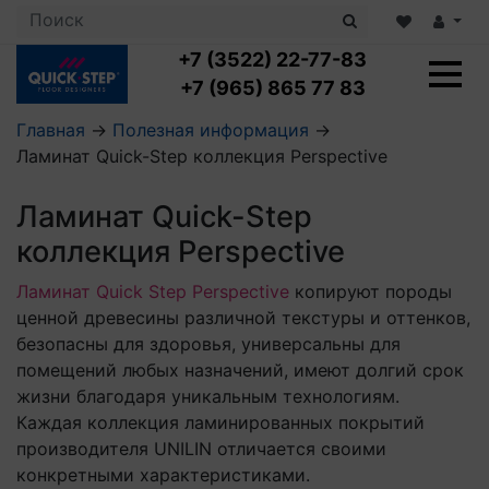
+7 (3522) 22-77-83
+7 (965) 865 77 83
Главная
→
Полезная информация
→
Ламинат Quick-Step коллекция Perspective
Ламинат с укладкой
Ламинат 32 класс
Ламинат Quick-Step
LOC FLOOR PLUS
Ламинат 33 класс
LOC FLOOR FANCY
коллекция Perspective
Влагостойкий ламинат
Кварцвиниловая плитка с укладкой
LOC FLOOR ARCTIC
Клеевая кварцвиниловая плитка
Ламинат Quick Step Perspective
копируют породы
Плинтус
Виниловый ламинат
Посмотреть все категории
ценной древесины различной текстуры и оттенков,
Профили для ступеней
Посмотреть все категории
Кварцвинил SPC OASIS
Аксессуары для стеновых панелей
безопасны для здоровья, универсальны для
Подложка
помещений любых назначений, имеют долгий срок
Пороги
жизни благодаря уникальным технологиям.
Посмотреть все категории
Посмотреть все категории
Аксессуары для напольных покрытий
Каждая коллекция ламинированных покрытий
производителя UNILIN отличается своими
Посмотреть все категории
конкретными характеристиками.