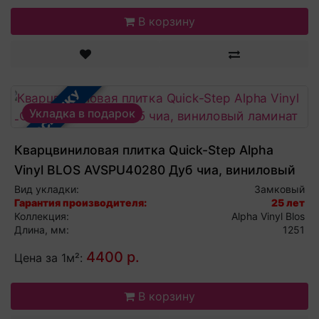
В корзину
В РАССРОЧКУ
Укладка в подарок
Кварцвиниловая плитка Quick-Step Alpha
Vinyl BLOS AVSPU40280 Дуб чиа, виниловый
ламинат
Вид укладки:
Замковый
Гарантия производителя:
25 лет
Коллекция:
Alpha Vinyl Blos
Длина, мм:
1251
4400 р.
Цена за 1м²:
В корзину