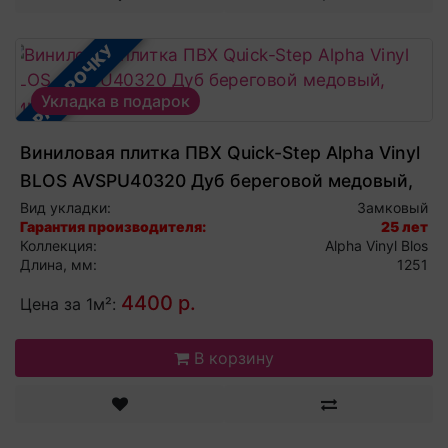
В РАССРОЧКУ
Укладка в подарок
Виниловая плитка ПВХ Quick-Step Alpha Vinyl
BLOS AVSPU40320 Дуб береговой медовый,
виниловый ламинат
Вид укладки:
Замковый
Гарантия производителя:
25 лет
Коллекция:
Alpha Vinyl Blos
Длина, мм:
1251
4400 р.
Цена за 1м²:
В корзину