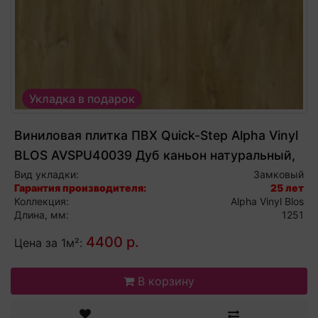
Укладка в подарок
Виниловая плитка ПВХ Quick-Step Alpha Vinyl
BLOS AVSPU40039 Дуб каньон натуральный,
виниловый ламинат
Вид укладки:
Замковый
Гарантия производителя:
25 лет
Коллекция:
Alpha Vinyl Blos
Длина, мм:
1251
4400 р.
Цена за 1м²:
В корзину