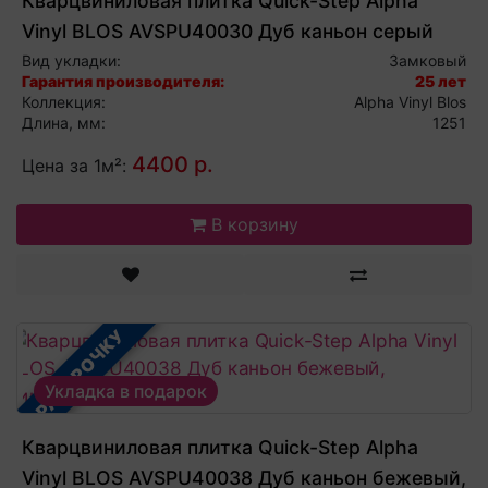
Кварцвиниловая плитка Quick-Step Alpha
Vinyl BLOS AVSPU40030 Дуб каньон серый
пиленный, виниловый ламинат
Вид укладки:
Замковый
Гарантия производителя:
25 лет
Коллекция:
Alpha Vinyl Blos
Длина, мм:
1251
4400 р.
Цена за 1м²:
В корзину
В РАССРОЧКУ
Укладка в подарок
Кварцвиниловая плитка Quick-Step Alpha
Vinyl BLOS AVSPU40038 Дуб каньон бежевый,