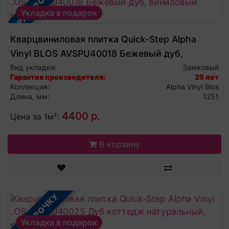
В РАССРОЧКУ
Укладка в подарок
Кварцвиниловая плитка Quick-Step Alpha
Vinyl BLOS AVSPU40018 Бежевый дуб,
виниловый ламинат
Вид укладки:
Замковый
Гарантия производителя:
25 лет
Коллекция:
Alpha Vinyl Blos
Длина, мм:
1251
4400 р.
Цена за 1м²:
В корзину
В РАССРОЧКУ
Укладка в подарок