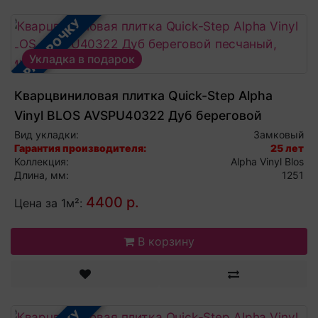
В РАССРОЧКУ
Укладка в подарок
Кварцвиниловая плитка Quick-Step Alpha
Vinyl BLOS AVSPU40322 Дуб береговой
песчаный, виниловый ламинат
Вид укладки:
Замковый
Гарантия производителя:
25 лет
Коллекция:
Alpha Vinyl Blos
Длина, мм:
1251
4400 р.
Цена за 1м²:
В корзину