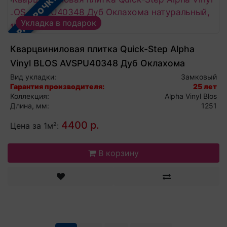
В РАССРОЧКУ
Укладка в подарок
Кварцвиниловая плитка Quick-Step Alpha
Vinyl BLOS AVSPU40348 Дуб Оклахома
натуральный, виниловый ламинат
Вид укладки:
Замковый
Гарантия производителя:
25 лет
Коллекция:
Alpha Vinyl Blos
Длина, мм:
1251
4400 р.
Цена за 1м²:
В корзину