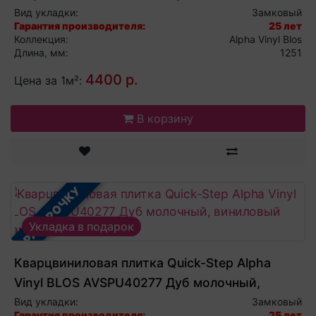
виниловый ламинат
Вид укладки:
Замковый
Гарантия производителя:
25 лет
Коллекция:
Alpha Vinyl Blos
Длина, мм:
1251
4400 р.
Цена за 1м²:
В корзину
В РАССРОЧКУ
Укладка в подарок
Кварцвиниловая плитка Quick-Step Alpha
Vinyl BLOS AVSPU40277 Дуб молочный,
виниловый ламинат
Вид укладки:
Замковый
Гарантия производителя:
25 лет