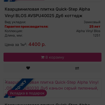
Кварцвиниловая плитка Quick-Step Alpha
Vinyl BLOS AVSPU40025 Дуб коттедж
натуральный, виниловый ламинат
Вид укладки:
Замковый
Гарантия производителя:
25 лет
Коллекция:
Alpha Vinyl Blos
Длина, мм:
1251
4400 р.
Цена за 1м²:
В корзину
В РАССРОЧКУ
Укладка в подарок