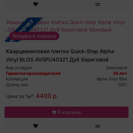
В РАССРОЧКУ
Укладка в подарок
Кварцвиниловая плитка Quick-Step Alpha
Vinyl BLOS AVSPU40321 Дуб береговой
бежевый, виниловый ламинат
Вид укладки:
Замковый
Гарантия производителя:
25 лет
Коллекция:
Alpha Vinyl Blos
Длина, мм:
1251
4400 р.
Цена за 1м²:
В корзину