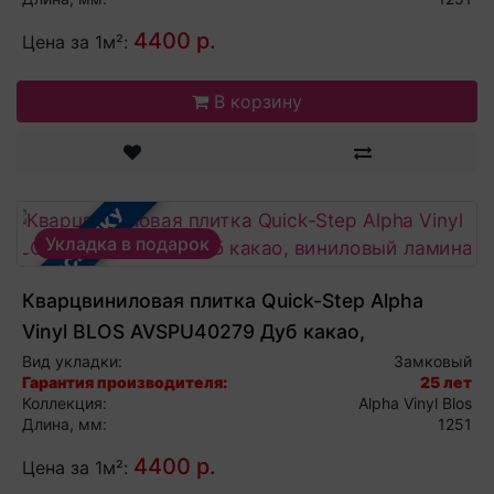
4400 р.
Цена за 1м²:
В корзину
В РАССРОЧКУ
Укладка в подарок
Кварцвиниловая плитка Quick-Step Alpha
Vinyl BLOS AVSPU40279 Дуб какао,
виниловый ламинат
Вид укладки:
Замковый
Гарантия производителя:
25 лет
Коллекция:
Alpha Vinyl Blos
Длина, мм:
1251
4400 р.
Цена за 1м²: