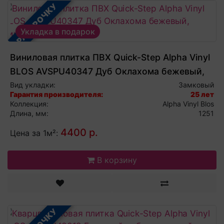
В РАССРОЧКУ
Укладка в подарок
Виниловая плитка ПВХ Quick-Step Alpha Vinyl
BLOS AVSPU40347 Дуб Оклахома бежевый,
виниловый ламинат
Вид укладки:
Замковый
Гарантия производителя:
25 лет
Коллекция:
Alpha Vinyl Blos
Длина, мм:
1251
4400 р.
Цена за 1м²:
В корзину