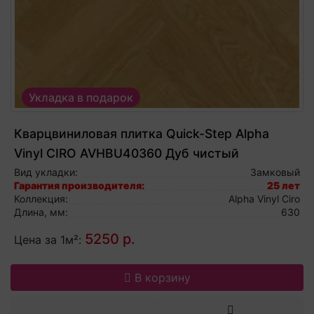
Укладка в подарок
Кварцвиниловая плитка Quick-Step Alpha
Vinyl CIRO AVHBU40360 Дуб чистый
медовый, виниловый ламинат
Вид укладки:
Замковый
Гарантия производителя:
25 лет
Коллекция:
Alpha Vinyl Ciro
Длина, мм:
630
5250 р.
Цена за 1м²:
В корзину