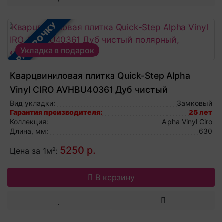
В РАССРОЧКУ
Укладка в подарок
Кварцвиниловая плитка Quick-Step Alpha
Vinyl CIRO AVHBU40361 Дуб чистый
полярный, виниловый ламинат
Вид укладки:
Замковый
Гарантия производителя:
25 лет
Коллекция:
Alpha Vinyl Ciro
Длина, мм:
630
5250 р.
Цена за 1м²:
В корзину