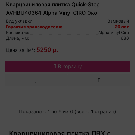
Кварцвиниловая плитка Quick-Step
AVHBU40364 Alpha Vinyl CIRO Эко
карамельный, виниловый ламинат
Вид укладки:
Замковый
Гарантия производителя:
25 лет
Коллекция:
Alpha Vinyl Ciro
Длина, мм:
630
5250 р.
Цена за 1м²:
В корзину
Показано с 1 по 6 из 6 (всего 1 страниц)
Кварцвиниловая плитка ПВХ с