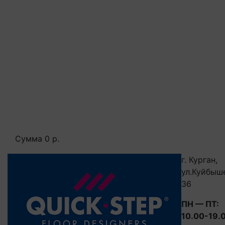
Сумма
0 р.
г. Курган,
ул.Куйбыш
36
ПН — ПТ:
10.00-19.