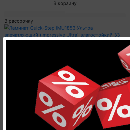
В корзину
В рассрочку
Ламинат Quick-Step IMU1853
Ультра впечатляющий (Impressive
Ultra) влагостойкий 33 класс ДУБ
ПЕСОЧНЫЙ
Гарантия производителя:
25 лет
Коллекция:
Ультра впечатляющий (Impressive Ultra)
Страна производитель:
Россия
Ширина доски, мм: