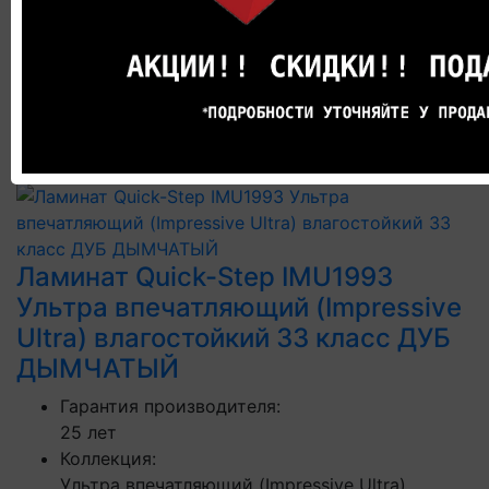
190
Цена за 1м²:
3190 р.
В корзину
В рассрочку
Ламинат Quick-Step IMU1993
Ультра впечатляющий (Impressive
Ultra) влагостойкий 33 класс ДУБ
ДЫМЧАТЫЙ
Гарантия производителя:
25 лет
Коллекция:
Ультра впечатляющий (Impressive Ultra)